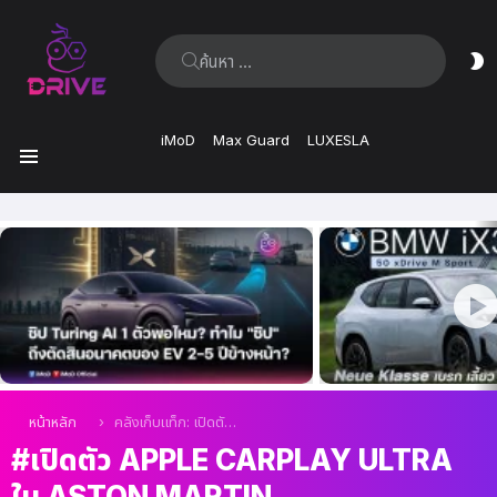
ค้นหา:
ส
ผิ
iMoD
Max Guard
LUXESLA
เมนู
เรื่อง
ล่าสุด
คุณอยู่ที่นี่:
หน้าหลัก
คลังเก็บแท็ก: เปิดตัว Apple CarPlay Ultra ใน Aston Martin
เปิดตัว APPLE CARPLAY ULTRA
ใน ASTON MARTIN