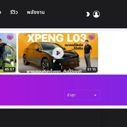
อ
รีวิว
พลังงาน
เข้า
สลับ
สู่
ผิว
ระบบ
45:57
51:15