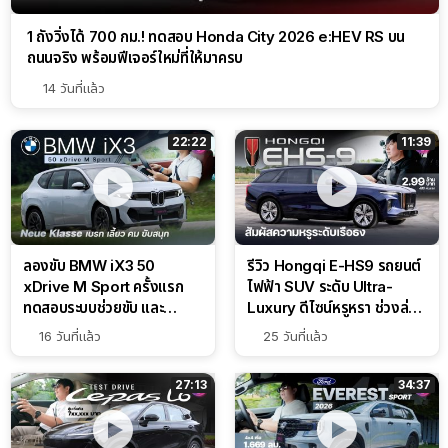
1 ถังวิ่งได้ 700 กม.! ทดสอบ Honda City 2026 e:HEV RS บน
ถนนจริง พร้อมฟีเจอร์ใหม่ที่ให้มาครบ
14 วันที่แล้ว
22:22
11:39
ลองขับ BMW iX3 50
รีวิว Hongqi E-HS9 รถยนต์
xDrive M Sport ครั้งแรก
ไฟฟ้า SUV ระดับ Ultra-
ทดสอบระบบช่วยขับ และ
Luxury ดีไซน์หรูหรา ช่วงล่าง
Performance แบบจัดเต็มใน
CDC นุ่มหนึบเหนือระดับ
16 วันที่แล้ว
25 วันที่แล้ว
สนาม
27:13
34:37