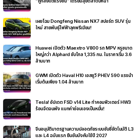
“ถูกลงแต่แรงขึ้น” เตรียมลุยตลาดปีหน้า
เผยโฉม Dongfeng Nissan NX7 สปอร์ต SUV รุ่น
ใหม่ สายพันธุ์ไฟฟ้าลุคพรีเมียม!
Huawei เปิดตัว Maextro V800 รถ MPV หรูขนาด
ใหญ่กว่า Alphard ขับไกล 1,335 กม. ในราคาเริ่ม 3.6
ล้านบาท
GWM เปิดตัว Haval H10 เอสยูวี PHEV 590 แรงม้า
เริ่มต้นเพียง 1.04 ล้านบาท
Tesla! อัปเดต FSD v14 Lite ทำคอมพิวเตอร์ HW3
ร้อนจัดจนพัง แบกค่าซ่อมเองเป็นหมื่น!
จีนอนุมัติมาตรฐานความปลอดภัยระบบขับขี่อัตโนมัติ L3
และ L4 ฉบับแรก ยืนยันบังคับใช้ปี 2027