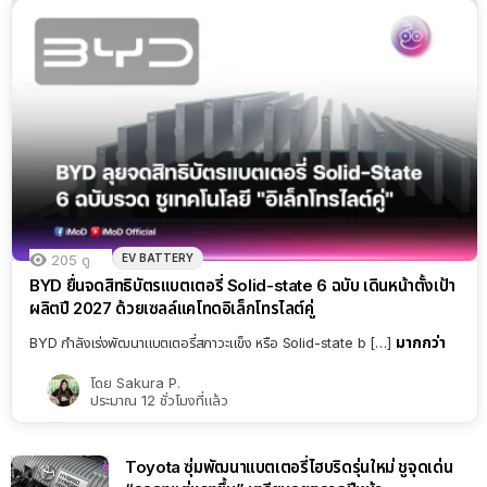
EV BATTERY
205
ดู
BYD ยื่นจดสิทธิบัตรแบตเตอรี่ Solid-state 6 ฉบับ เดินหน้าตั้งเป้า
ผลิตปี 2027 ด้วยเซลล์แคโทดอิเล็กโทรไลต์คู่
มากกว่า
BYD กำลังเร่งพัฒนาแบตเตอรี่สภาวะแข็ง หรือ Solid-state b […]
โดย
Sakura P.
ประมาณ 12 ชั่วโมงที่แล้ว
Toyota ซุ่มพัฒนาแบตเตอรี่ไฮบริดรุ่นใหม่ ชูจุดเด่น