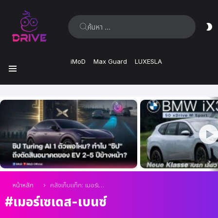
ค้นหา:
ส
ผิ
iMoD
Max Guard
LUXESLA
เมนู
เรื่อง
ล่าสุด
คุณอยู่ที่นี่:
หน้าหลัก
คลังเก็บแท็ก: เมอร์เซเดส-เบนซ์
เมอร์เซเดส-เบนซ์