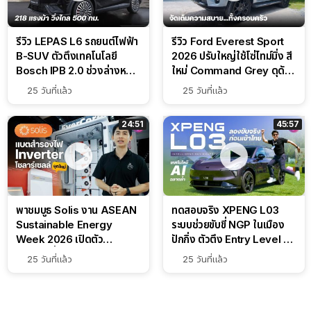
รีวิว LEPAS L6 รถยนต์ไฟฟ้า
รีวิว Ford Everest Sport
B-SUV ตัวตึงเทคโนโลยี
2026 ปรับใหญ่ใช้โซ่ไทม์มิ่ง สี
Bosch IPB 2.0 ช่วงล่างหนึบ
ใหม่ Command Grey ดุดัน
ลุ้นราคา 7 แสนต้น
สไตล์ครอบครัวสายลุย
25 วันที่แล้ว
25 วันที่แล้ว
24:51
45:57
พาชมบูธ Solis งาน ASEAN
ทดสอบจริง XPENG L03
Sustainable Energy
ระบบช่วยขับขี่ NGP ในเมือง
Week 2026 เปิดตัว
ปักกิ่ง ตัวตึง Entry Level ที่
แบตเตอรี่ IntelliHouse และ
ทำได้เกินตัว
25 วันที่แล้ว
25 วันที่แล้ว
EverCORE โซลูชัน ESS ครบ
วงจร