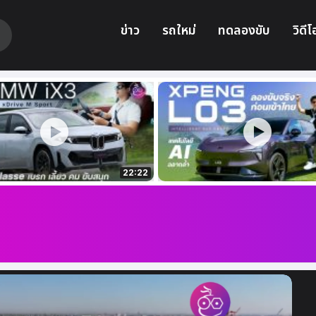
ข่าว
รถใหม่
ทดลองขับ
วิดีโ
22:22