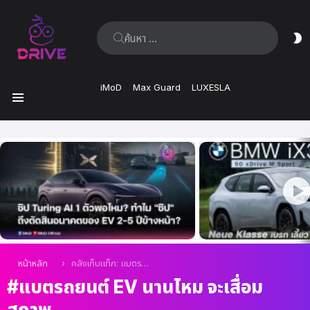
ค้นหา:
ส
ผิ
iMoD
Max Guard
LUXESLA
เมนู
เรื่อง
ล่าสุด
คุณอยู่ที่นี่:
หน้าหลัก
คลังเก็บแท็ก: แบตรถยนต์ EV นานไหม จะเสื่อมสภาพ
แบตรถยนต์ EV นานไหม จะเสื่อม
สภาพ