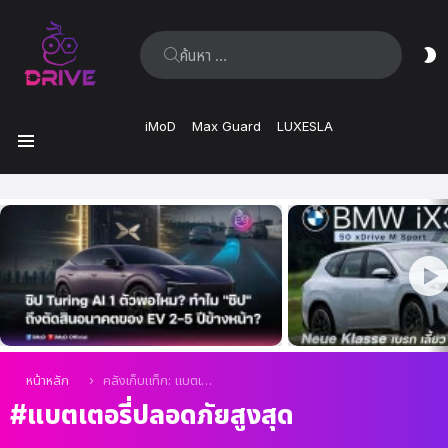
ค้นหา:
ส
ผิ
iMoD
Max Guard
LUXESLA
เมนู
เรื่อง
ล่าสุด
คุณอยู่ที่นี่:
หน้าหลัก
คลังเก็บแท็ก: แบตเตอรี่ปลอดภัยสูงสุด
แบตเตอรี่ปลอดภัยสูงสุด