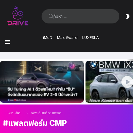
ค้นหา:
ส
ผิ
iMoD
Max Guard
LUXESLA
เมนู
เรื่อง
ล่าสุด
คุณอยู่ที่นี่:
หน้าหลัก
คลังเก็บแท็ก: แพลตฟอร์ม CMP
แพลตฟอร์ม CMP