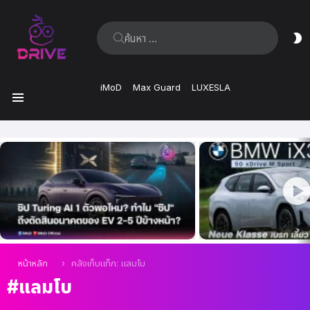
ค้นหา:
ส
ผิ
iMoD
Max Guard
LUXESLA
เมนู
เรื่อง
ล่าสุด
คุณอยู่ที่นี่:
หน้าหลัก
คลังเก็บแท็ก: แลมโบ
แลมโบ