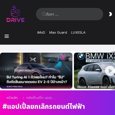
ค้นหา:
ส
ผิ
iMoD
Max Guard
LUXESLA
เมนู
เรื่อง
ล่าสุด
คุณอยู่ที่นี่:
หน้าหลัก
คลังเก็บแท็ก: แอปเปิ้ลยกเลิกรถยนต์ไฟฟ้า
แอปเปิ้ลยกเลิกรถยนต์ไฟฟ้า