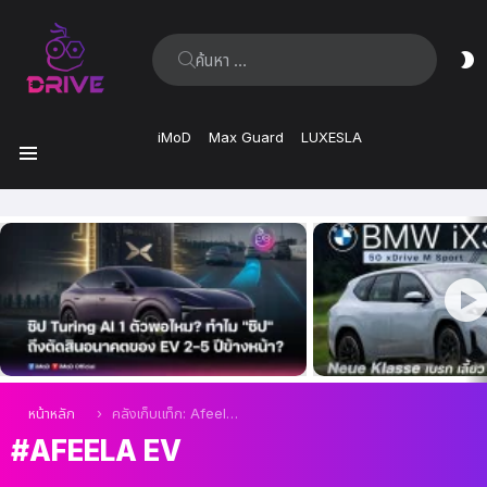
ค้นหา:
ส
ผิ
iMoD
Max Guard
LUXESLA
เมนู
เรื่อง
ล่าสุด
คุณอยู่ที่นี่:
หน้าหลัก
คลังเก็บแท็ก: Afeela EV
AFEELA EV