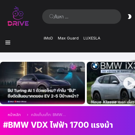
ค้นหา:
ส
ผิ
iMoD
Max Guard
LUXESLA
เมนู
เรื่อง
ล่าสุด
คุณอยู่ที่นี่:
หน้าหลัก
คลังเก็บแท็ก: BMW VDX ไฟฟ้า 1700 แรงม้า
BMW VDX ไฟฟ้า 1700 แรงม้า