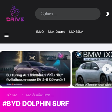
ค้นหา:
ส
ผิ
iMoD
Max Guard
LUXESLA
เมนู
เรื่อง
ล่าสุด
คุณอยู่ที่นี่:
หน้าหลัก
คลังเก็บแท็ก: BYD Dolphin Surf
BYD DOLPHIN SURF