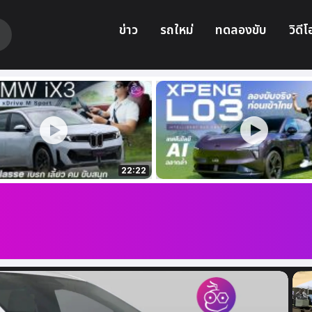
ข่าว
รถใหม่
ทดลองขับ
วิดีโ
22:22