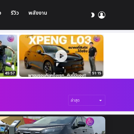
อ
รีวิว
พลังงาน
เข้า
สลับ
สู่
ผิว
ระบบ
45:57
51:15