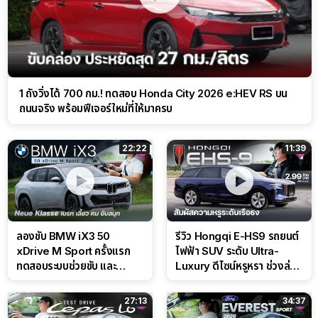
1 ถังวิ่งได้ 700 กม.! ทดสอบ Honda City 2026 e:HEV RS บน
ถนนจริง พร้อมฟีเจอร์ใหม่ที่ให้มาครบ
22:22
11:39
ลองขับ BMW iX3 50
รีวิว Hongqi E-HS9 รถยนต์
xDrive M Sport ครั้งแรก
ไฟฟ้า SUV ระดับ Ultra-
ทดสอบระบบช่วยขับ และ
Luxury ดีไซน์หรูหรา ช่วงล่าง
Performance แบบจัดเต็มใน
CDC นุ่มหนึบเหนือระดับ
สนาม
27:13
34:37