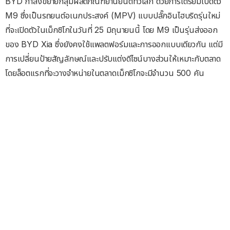
BYD กำลังขยายกลุ่มผลิตภัณฑ์ยานยนต์ทั่วโลก ด้วยการเตรียมเปิดตัว
M9 ซึ่งเป็นรถยนต์อเนกประสงค์ (MPV) แบบปลั๊กอินไฮบริดรุ่นใหม่
ที่จะเปิดตัวในเม็กซิโกในวันที่ 25 มิถุนายนนี้ โดย M9 เป็นรุ่นส่งออก
ของ BYD Xia ซึ่งยังคงใช้แพลตฟอร์มและการออกแบบเดียวกัน แต่มี
การเปลี่ยนป้ายสัญลักษณ์และปรับแต่งดีไซน์บางส่วนให้เหมาะกับตลาด
โดยล็อตแรกที่จะวางจำหน่ายในตลาดเม็กซิโกจะมีจำนวน 500 คัน