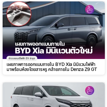
ข่าวรถยนต์ไฟฟ้า EV ล่าสุด
เผยภาพการออกแบบภายใน BYD Xia มินิแวนไฟฟ้า
มาพร้อมห้องโดยสารหรู คล้ายภายใน Denza Z9 GT