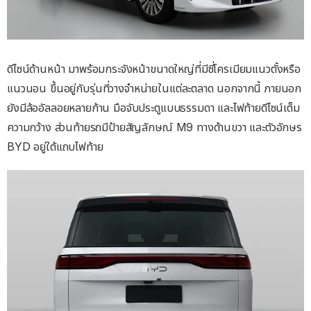
ดีไซน์ด้านหน้า มาพร้อมกระจังหน้าขนาดใหญ่ที่มีซี่โครเมียมแนวตั้งหรือ
แนวนอน ขึ้นอยู่กับรุ่นที่วางจำหน่ายในแต่ละตลาด นอกจากนี้ ภายนอก
ยังมีล้ออัลลอยหลายก้าน มือจับประตูแบบธรรมดา และไฟท้ายดีไซน์เต็ม
ความกว้าง ส่วนท้ายรถมีป้ายสัญลักษณ์ M9 ทางด้านขวา และตัวอักษร
BYD อยู่ใต้แถบไฟท้าย