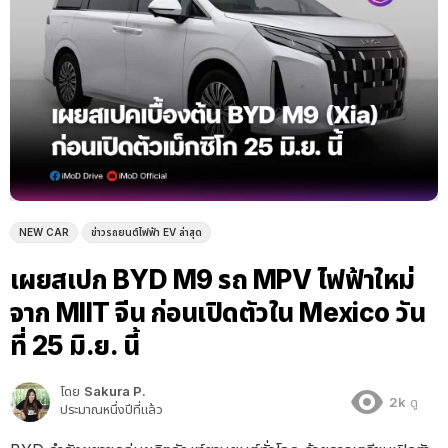
NEW CAR
ข่าวรถยนต์ไฟฟ้า EV ล่าสุด
เผยสเปก BYD M9 รถ MPV ไฟฟ้าใหม่
จาก MIIT จีน ก่อนเปิดตัวใน Mexico วัน
ที่ 25 มิ.ย. นี้
โดย
Sakura P.
2k
ดู
ประมาณหนึ่งปีที่แล้ว