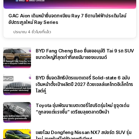
GAC Aion เดินหน้ายื่นจดทะเบียน Ray 7 ซีดานไฟฟ้าประเดิมไลน์
อัปตระกูลใหม่ Ray Series
ประมาณ 4 ชั่วโมงที่แล้ว
BYD Fang Cheng Bao ยื่นขออนุมัติ Tai 9 รถ SUV
ขนาดใหญ่ที่สุดเท่าที่เคยมีมาของแบรนด์
BYD ยื่นจดสิทธิบัตรแบตเตอรี่ Solid-state 6 ฉบับ
เดินหน้าตั้งเป้าผลิตปี 2027 ด้วยเซลล์แคโทดอิเล็กโทร
ไลต์คู่
Toyota ซุ่มพัฒนาแบตเตอรี่ไฮบริดรุ่นใหม่ ชูจุดเด่น
“ถูกลงแต่แรงขึ้น” เตรียมลุยตลาดปีหน้า
เผยโฉม Dongfeng Nissan NX7 สปอร์ต SUV รุ่น
ใหม่ สายพันธุ์ไฟฟ้าลุคพรีเมียม!