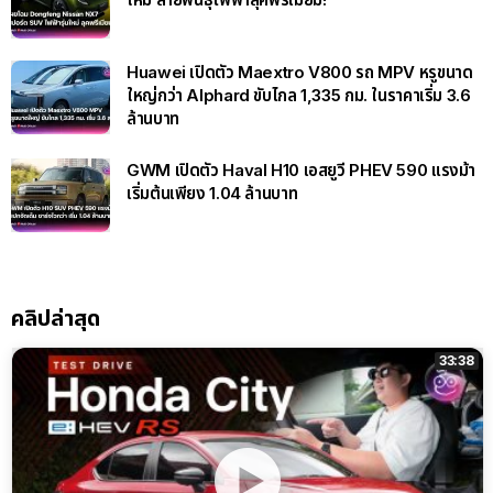
Huawei เปิดตัว Maextro V800 รถ MPV หรูขนาด
ใหญ่กว่า Alphard ขับไกล 1,335 กม. ในราคาเริ่ม 3.6
ล้านบาท
GWM เปิดตัว Haval H10 เอสยูวี PHEV 590 แรงม้า
เริ่มต้นเพียง 1.04 ล้านบาท
คลิปล่าสุด
33:38