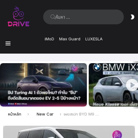
ค้นหา:
ส
ผิ
iMoD
Max Guard
LUXESLA
เมนู
เรื่อง
ล่าสุด
คุณอยู่ที่นี่:
หน้าหลัก
New Car
เผยสเปก BYD M9 รถ MPV ไฟฟ้าใหม่ จาก MIIT จีน ก่อนเปิดตัวใน Mexico วันที่ 25 มิ.ย. นี้