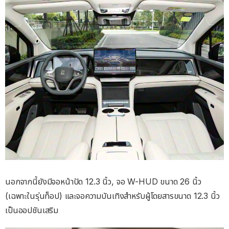
นอกจากนี้ยังมีจอหน้าปัด 12.3 นิ้ว, จอ W-HUD ขนาด 26 นิ้ว
(เฉพาะในรุ่นท็อป) และจอความบันเทิงสำหรับผู้โดยสารขนาด 12.3 นิ้ว
เป็นออปชันเสริม