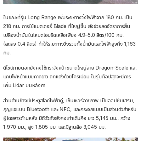
ในขณะที่รุ่น Long Range เพิ่มระยะทางวิ่งไฟฟ้าจาก 180 กม. เป็น
218 กม. การใช้แบตเตอรี่ Blade ที่ใหญ่ขึ้น ยังช่วยลดอัตราการสิ้น
เปลืองน้ำมันในโหมดไฮบริดเหลือเพียง 4.9–5.0 ลิตร/100 กม.
(ลดลง 0.4 ลิตร) ทำให้ระยะทางวิ่งรวมทั้งน้ำมันและไฟฟ้าสูงถึง 1,163
กม.
ดีไซน์ภายนอกยังคงใช้กระจังหน้าขนาดใหญ่ลาย Dragon-Scale และ
แถบไฟหน้าแบบคาดยาว ตกแต่งด้วยโครเมียม ในรุ่นท็อปสุดจะมีการ
เพิ่ม Lidar บนหลังคา
ส่วนด้านข้างมีประตูสไลด์ไฟฟ้าคู่, เซ็นเซอร์ฉายภาพ เป็นออปชันเสริม,
กุญแจแบบ Bluetooth และ NFC, และกระจกแบบเป็นส่วนตัวสำหรับ
ผู้โดยสารด้านหลัง มิติตัวถังยังคงเท่าเดิมคือ ยาว 5,145 มม., กว้าง
1,970 มม., สูง 1,805 มม. และมีฐานล้อ 3,045 มม.