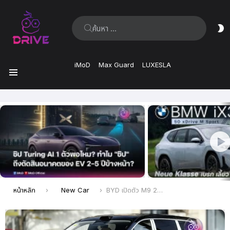
ค้นหา:
ส
ผิ
iMoD
Max Guard
LUXESLA
เมนู
เรื่อง
ล่าสุด
คุณอยู่ที่นี่:
หน้าหลัก
New Car
BYD เปิดตัว M9 2026 MPV วิ่งไกล 1,163 กม. ราคาเริ่มต้น ประมาณ 1 ล้านบาท ในจีน