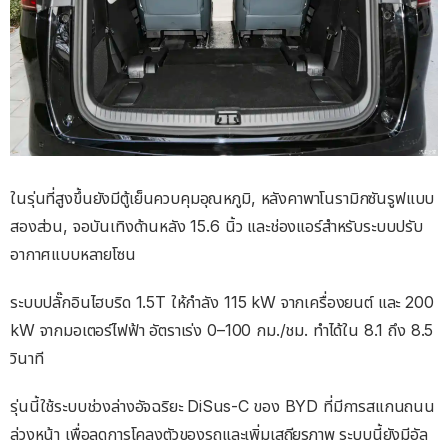
ในรุ่นที่สูงขึ้นยังมีตู้เย็นควบคุมอุณหภูมิ, หลังคาพาโนรามิกซันรูฟแบบ
สองส่วน, จอบันเทิงด้านหลัง 15.6 นิ้ว และช่องแอร์สำหรับระบบปรับ
อากาศแบบหลายโซน
ระบบปลั๊กอินไฮบริด 1.5T ให้กำลัง 115 kW จากเครื่องยนต์ และ 200
kW จากมอเตอร์ไฟฟ้า อัตราเร่ง 0–100 กม./ชม. ทำได้ใน 8.1 ถึง 8.5
วินาที
รุ่นนี้ใช้ระบบช่วงล่างอัจฉริยะ DiSus-C ของ BYD ที่มีการสแกนถนน
ล่วงหน้า เพื่อลดการโคลงตัวของรถและเพิ่มเสถียรภาพ ระบบนี้ยังมีอัล