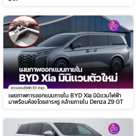
ข่าวรถยนต์ไฟฟ้า EV ล่าสุด
เผยภาพการออกแบบภายใน BYD Xia มินิแวนไฟฟ้า
มาพร้อมห้องโดยสารหรู คล้ายภายใน Denza Z9 GT