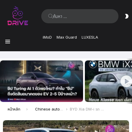
ค้นหา:
ส
ผิ
iMoD
Max Guard
LUXESLA
เมนู
เรื่อง
ล่าสุด
คุณอยู่ที่นี่:
หน้าหลัก
Chinese automaker
BYD Xia DM-i รถ MPV 7 ที่นั่ง ขุมพลังปลั๊กอินไฮบริด เปิดตัวอย่างเป็นทางการ ราคาเริ่มต้น 1.18 ล้านบาท