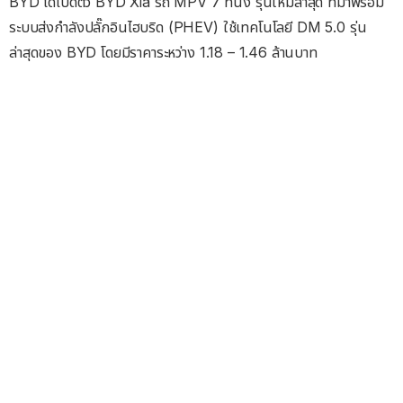
BYD ได้เปิดตัว BYD Xia รถ MPV 7 ที่นั่ง รุ่นใหม่ล่าสุด ที่มาพร้อม
ระบบส่งกำลังปลั๊กอินไฮบริด (PHEV) ใช้เทคโนโลยี DM 5.0 รุ่น
ล่าสุดของ BYD โดยมีราคาระหว่าง 1.18 – 1.46 ล้านบาท