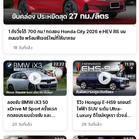
1 ถังวิ่งได้ 700 กม.! ทดสอบ Honda City 2026 e:HEV RS บน
ถนนจริง พร้อมฟีเจอร์ใหม่ที่ให้มาครบ
18 วันที่แล้ว
22:22
11:39
ลองขับ BMW iX3 50
รีวิว Hongqi E-HS9 รถยนต์
xDrive M Sport ครั้งแรก
ไฟฟ้า SUV ระดับ Ultra-
ทดสอบระบบช่วยขับ และ
Luxury ดีไซน์หรูหรา ช่วงล่าง
Performance แบบจัดเต็มใน
CDC นุ่มหนึบเหนือระดับ
20 วันที่แล้ว
29 วันที่แล้ว
สนาม