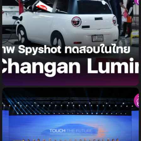
ภาพ Spyshot รถยนต์ไฟฟ้า Changan Lumin คันเล็ก
น่ารักกะทัดรัด วิ่งทดสอบในไทย คาดเปิดตัวภายในปี 2024