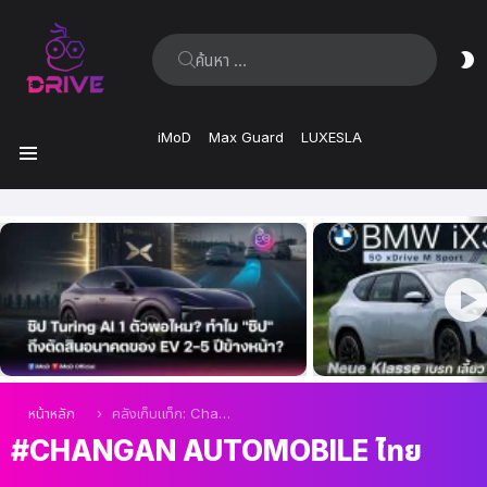
ค้นหา:
ส
ผิ
iMoD
Max Guard
LUXESLA
เมนู
เรื่อง
ล่าสุด
คุณอยู่ที่นี่:
หน้าหลัก
คลังเก็บแท็ก: Changan Automobile ไทย
CHANGAN AUTOMOBILE ไทย