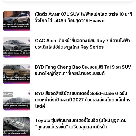
เปิดตัว Avatr 07L SUV ไฟฟ้าสเปกโหด ชาร์จ 10 นาที
วิ่งไกล ใส่ LiDAR ท็อปสุดจาก Huawei
GAC Aion เดินหน้ายื่นจดทะเบียน Ray 7 ซีดานไฟฟ้า
ประเดิมไลน์อัปตระกูลใหม่ Ray Series
BYD Fang Cheng Bao ยื่นขออนุมัติ Tai 9 รถ SUV
ขนาดใหญ่ที่สุดเท่าที่เคยมีมาของแบรนด์
BYD ยื่นจดสิทธิบัตรแบตเตอรี่ Solid-state 6 ฉบับ
เดินหน้าตั้งเป้าผลิตปี 2027 ด้วยเซลล์แคโทดอิเล็กโทร
ไลต์คู่
Toyota ซุ่มพัฒนาแบตเตอรี่ไฮบริดรุ่นใหม่ ชูจุดเด่น
“ถูกลงแต่แรงขึ้น” เตรียมลุยตลาดปีหน้า