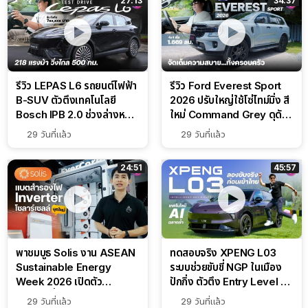
27:13
34:37
รีวิว LEPAS L6 รถยนต์ไฟฟ้า
รีวิว Ford Everest Sport
B-SUV ตัวตึงเทคโนโลยี
2026 ปรับใหญ่ใช้โซ่ไทม์มิ่ง สี
Bosch IPB 2.0 ช่วงล่างหนึบ
ใหม่ Command Grey ดุดัน
ลุ้นราคา 7 แสนต้น
สไตล์ครอบครัวสายลุย
29 วันที่แล้ว
29 วันที่แล้ว
24:51
45:57
พาชมบูธ Solis งาน ASEAN
ทดสอบจริง XPENG L03
Sustainable Energy
ระบบช่วยขับขี่ NGP ในเมือง
Week 2026 เปิดตัว
ปักกิ่ง ตัวตึง Entry Level ที่
แบตเตอรี่ IntelliHouse และ
ทำได้เกินตัว
29 วันที่แล้ว
29 วันที่แล้ว