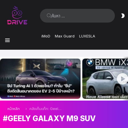
ค้นหา:
ส
ผิ
iMoD
Max Guard
LUXESLA
เมนู
เรื่อง
ล่าสุด
คุณอยู่ที่นี่:
หน้าหลัก
คลังเก็บแท็ก: Geely Galaxy M9 SUV
GEELY GALAXY M9 SUV