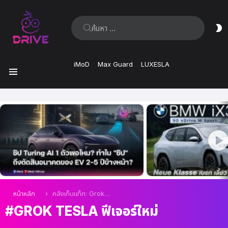
ค้นหา:
ส
ผิ
iMoD
Max Guard
LUXESLA
เมนู
เรื่อง
ล่าสุด
คุณอยู่ที่นี่:
หน้าหลัก
คลังเก็บแท็ก: Grok Tesla ฟีเจอร์ใหม่
GROK TESLA ฟีเจอร์ใหม่