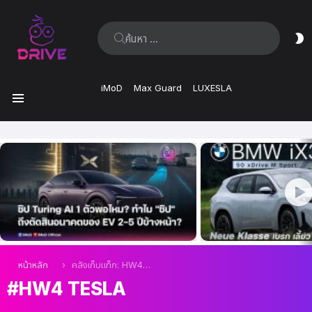
ค้นหา:
ส
ผิ
iMoD
Max Guard
LUXESLA
เมนู
เรื่อง
ล่าสุด
คุณอยู่ที่นี่:
หน้าหลัก
คลังเก็บแท็ก: HW4 Tesla
HW4 TESLA