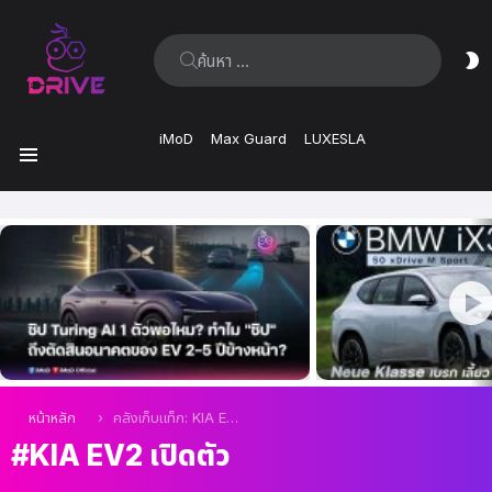
ค้นหา:
ส
ผิ
iMoD
Max Guard
LUXESLA
เมนู
เรื่อง
ล่าสุด
คุณอยู่ที่นี่:
หน้าหลัก
คลังเก็บแท็ก: KIA EV2 เปิดตัว
KIA EV2 เปิดตัว