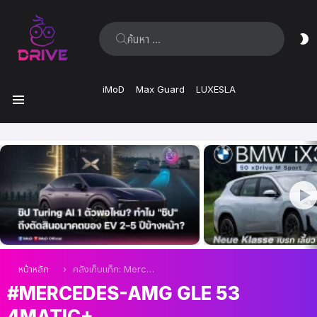
ค้นหา:
ส
ผิ
iMoD
Max Guard
LUXESLA
เมนู
เรื่อง
ล่าสุด
คุณอยู่ที่นี่:
หน้าหลัก
คลังเก็บแท็ก: Mercedes-AMG GLE 53 4MATIC+
MERCEDES-AMG GLE 53
4MATIC+