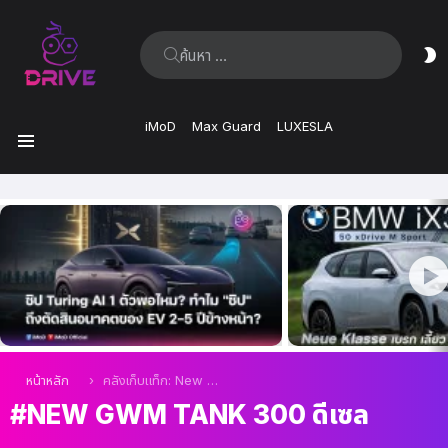
ค้นหา:
ส
ผิ
iMoD
Max Guard
LUXESLA
เมนู
เรื่อง
ล่าสุด
คุณอยู่ที่นี่:
หน้าหลัก
คลังเก็บแท็ก: New GWM TANK 300 ดีเซล
NEW GWM TANK 300 ดีเซล