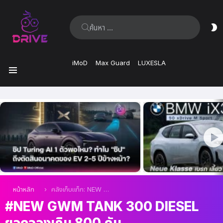
ค้นหา:
ส
ผิ
iMoD
Max Guard
LUXESLA
เมนู
เรื่อง
ล่าสุด
คุณอยู่ที่นี่:
หน้าหลัก
คลังเก็บแท็ก: NEW GWM TANK 300 DIESEL ยอดจองเกิน 800 คัน
NEW GWM TANK 300 DIESEL
ยอดจองเกิน 800 คัน