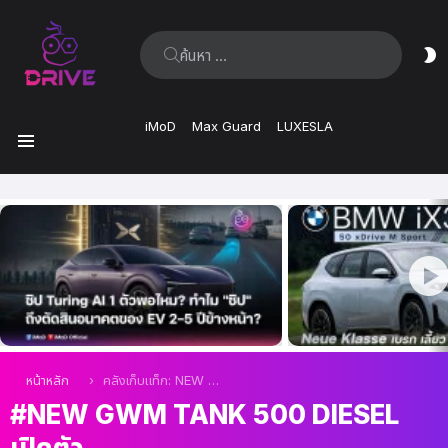
ค้นหา:
ส
ผิ
iMoD
Max Guard
LUXESLA
เมนู
เรื่อง
ล่าสุด
คุณอยู่ที่นี่:
หน้าหลัก
คลังเก็บแท็ก: NEW GWM TANK 500 DIESEL เปิดตัว
NEW GWM TANK 500 DIESEL
เปิดตัว