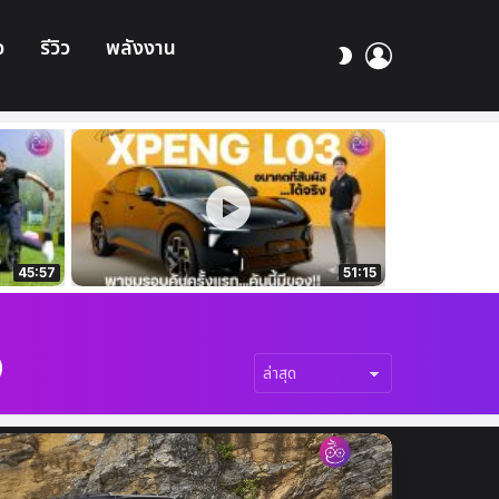
อ
รีวิว
พลังงาน
เข้า
สลับ
สู่
ผิว
ระบบ
45:57
51:15
D