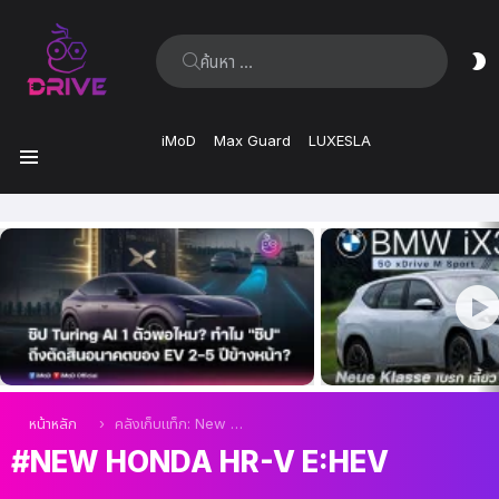
ค้นหา:
ส
ผิ
iMoD
Max Guard
LUXESLA
เมนู
เรื่อง
ล่าสุด
คุณอยู่ที่นี่:
หน้าหลัก
คลังเก็บแท็ก: New Honda HR-V e:HEV
NEW HONDA HR-V E:HEV