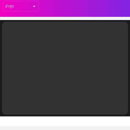
เรื่อง
ล่าสุด
ครั้งแรกของโลก! ไทยฮอนด้า เปิดตัว ‘New
Honda UC3’ มิติใหม่แห่งรถจักรยานยนต์ไฟ
ฟ้าฮอนด้า คอนเซ็ปต์ ‘The Urban First
Movers’ ก้าวสู่ชีวิตคนเมืองยุคใหม่