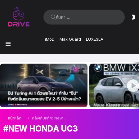
ค้นหา:
ส
ผิ
iMoD
Max Guard
LUXESLA
เมนู
เรื่อง
ล่าสุด
คุณอยู่ที่นี่:
หน้าหลัก
คลังเก็บแท็ก: New Honda UC3
NEW HONDA UC3