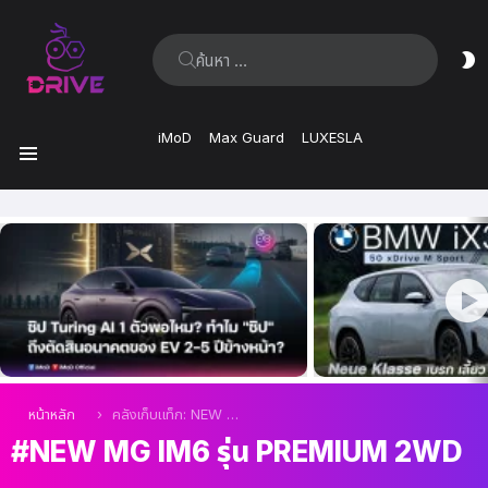
ค้นหา:
ส
ผิ
iMoD
Max Guard
LUXESLA
เมนู
เรื่อง
ล่าสุด
คุณอยู่ที่นี่:
หน้าหลัก
คลังเก็บแท็ก: NEW MG IM6 รุ่น Premium 2WD
NEW MG IM6 รุ่น PREMIUM 2WD