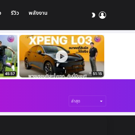
อ
รีวิว
พลังงาน
เข้า
สลับ
สู่
ผิว
ระบบ
45:57
51:15