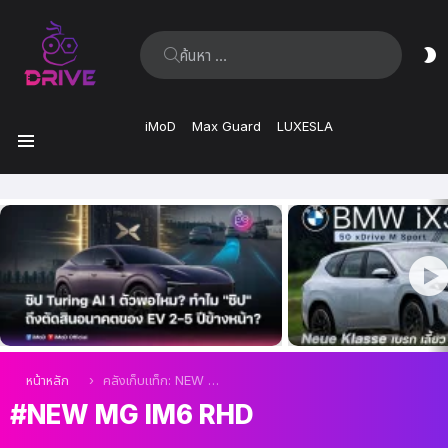
ค้นหา:
ส
ผิ
iMoD
Max Guard
LUXESLA
เมนู
เรื่อง
ล่าสุด
คุณอยู่ที่นี่:
หน้าหลัก
คลังเก็บแท็ก: NEW MG IM6 RHD
NEW MG IM6 RHD