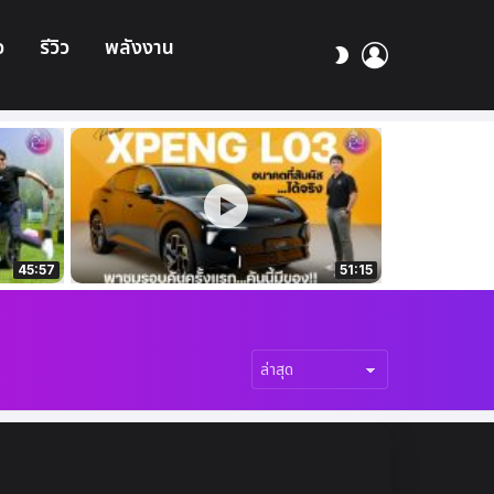
อ
รีวิว
พลังงาน
เข้า
สลับ
สู่
ผิว
ระบบ
45:57
51:15