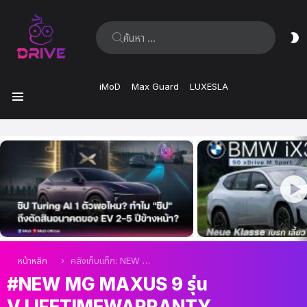
ค้นหา:
ส
ผิ
iMoD
Max Guard
LUXESLA
เมนู
เรื่อง
ล่าสุด
คุณอยู่ที่นี่:
หน้าหลัก
คลังเก็บแท็ก: NEW MG MAXUS 9 รุ่น V Lifetimewarranty
NEW MG MAXUS 9 รุ่น
V LIFETIMEWARRANTY