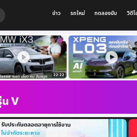
ข่าว
รถใหม่
ทดลองขับ
วิดีโ
22:22
่น V