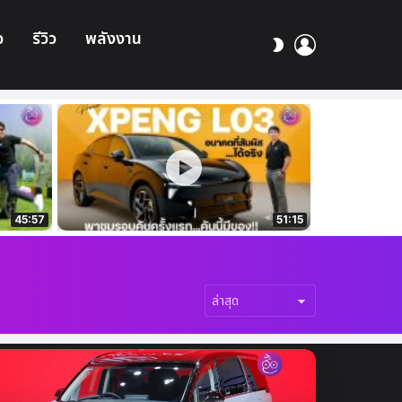
อ
รีวิว
พลังงาน
เข้า
สลับ
สู่
ผิว
ระบบ
45:57
51:15