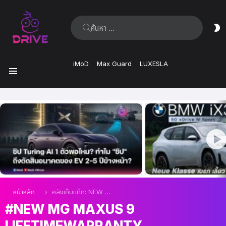
ค้นหา:
ส
ผิ
iMoD
Max Guard
LUXESLA
เมนู
เรื่อง
ล่าสุด
คุณอยู่ที่นี่:
หน้าหลัก
คลังเก็บแท็ก: NEW MG MAXUS 9 Lifetimewarranty
NEW MG MAXUS 9
LIFETIMEWARRANTY