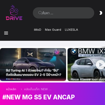
ค้นหา:
ส
ผิ
iMoD
Max Guard
LUXESLA
เมนู
เรื่อง
ล่าสุด
คุณอยู่ที่นี่:
หน้าหลัก
คลังเก็บแท็ก: NEW MG S5 EV ANCAP
NEW MG S5 EV ANCAP