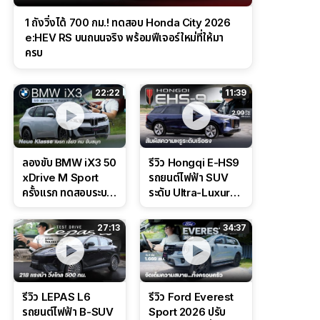
1 ถังวิ่งได้ 700 กม.! ทดสอบ Honda City 2026
e:HEV RS บนถนนจริง พร้อมฟีเจอร์ใหม่ที่ให้มา
ครบ
22:22
11:39
ลองขับ BMW iX3 50
รีวิว Hongqi E-HS9
xDrive M Sport
รถยนต์ไฟฟ้า SUV
ครั้งแรก ทดสอบระบบ
ระดับ Ultra-Luxury
ช่วยขับ และ
ดีไซน์หรูหรา ช่วงล่าง
Performance แบบ
CDC นุ่มหนึบเหนือ
27:13
34:37
จัดเต็มในสนาม
ระดับ
รีวิว LEPAS L6
รีวิว Ford Everest
รถยนต์ไฟฟ้า B-SUV
Sport 2026 ปรับ