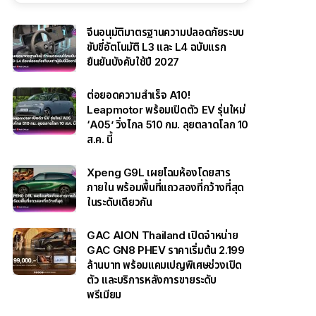
จีนอนุมัติมาตรฐานความปลอดภัยระบบ
ขับขี่อัตโนมัติ L3 และ L4 ฉบับแรก
ยืนยันบังคับใช้ปี 2027
ต่อยอดความสำเร็จ A10!
Leapmotor พร้อมเปิดตัว EV รุ่นใหม่
‘A05’ วิ่งไกล 510 กม. ลุยตลาดโลก 10
ส.ค. นี้
Xpeng G9L เผยโฉมห้องโดยสาร
ภายใน พร้อมพื้นที่แถวสองที่กว้างที่สุด
ในระดับเดียวกัน
GAC AION Thailand เปิดจำหน่าย
GAC GN8 PHEV ราคาเริ่มต้น 2.199
ล้านบาท พร้อมแคมเปญพิเศษช่วงเปิด
ตัว และบริการหลังการขายระดับ
พรีเมียม