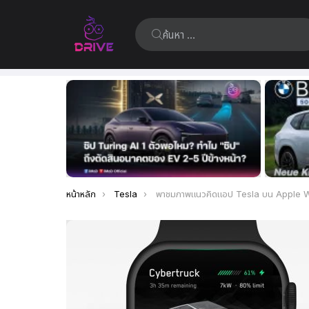
ค้นหา:
เรื่อง
ล่าสุด
คุณอยู่ที่นี่:
หน้าหลัก
Tesla
พาชมภาพแนวคิดแอป Tesla บน Apple Watch แสดงการควบคุมรถ ควบคุมระบบขับขี่อัตโนมัติ และจอดอัตโนมัติง่าย ๆ บนข้อม