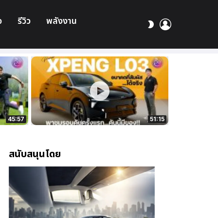
อ
รีวิว
พลังงาน
เข้า
สลับ
สู่
ผิว
ระบบ
45:57
51:15
สนับสนุนโดย