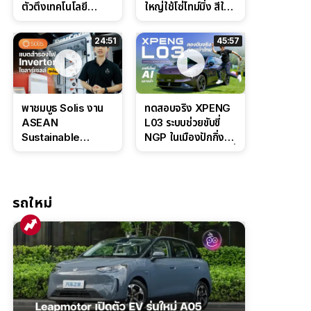
ตัวตึงเทคโนโลยี
ใหญ่ใช้โซ่ไทม์มิ่ง สีใหม่
Bosch IPB 2.0 ช่วง
Command Grey
ล่างหนึบ ลุ้นราคา 7
ดุดันสไตล์ครอบครัว
24:51
45:57
แสนต้น
สายลุย
พาชมบูธ Solis งาน
ทดสอบจริง XPENG
ASEAN
L03 ระบบช่วยขับขี่
Sustainable
NGP ในเมืองปักกิ่ง
Energy Week
ตัวตึง Entry Level ที่
2026 เปิดตัว
ทำได้เกินตัว
แบตเตอรี่
IntelliHouse และ
รถใหม่
EverCORE โซลูชัน
ESS ครบวงจร