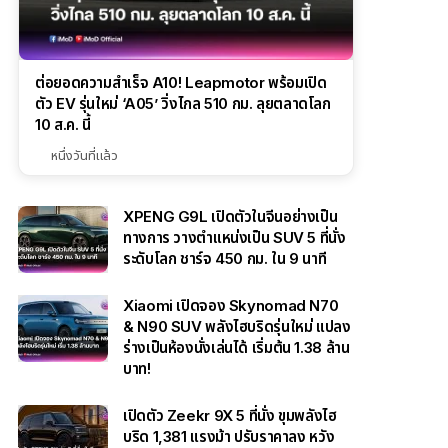
ต่อยอดความสำเร็จ A10! Leapmotor พร้อมเปิด
ตัว EV รุ่นใหม่ ‘A05’ วิ่งไกล 510 กม. ลุยตลาดโลก
10 ส.ค. นี้
หนึ่งวันที่แล้ว
XPENG G9L เปิดตัวในจีนอย่างเป็น
ทางการ วางตำแหน่งเป็น SUV 5 ที่นั่ง
ระดับโลก ชาร์จ 450 กม. ใน 9 นาที
Xiaomi เปิดจอง Skynomad N70
& N90 SUV พลังไฮบริดรุ่นใหม่ แปลง
ร่างเป็นห้องนั่งเล่นได้ เริ่มต้น 1.38 ล้าน
บาท!
เปิดตัว Zeekr 9X 5 ที่นั่ง ขุมพลังไฮ
บริด 1,381 แรงม้า ปรับราคาลง หวัง