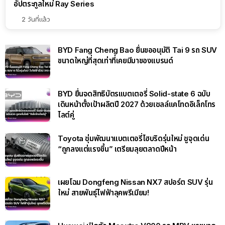
อัปตระกูลใหม่ Ray Series
2 วันที่แล้ว
BYD Fang Cheng Bao ยื่นขออนุมัติ Tai 9 รถ SUV
ขนาดใหญ่ที่สุดเท่าที่เคยมีมาของแบรนด์
BYD ยื่นจดสิทธิบัตรแบตเตอรี่ Solid-state 6 ฉบับ
เดินหน้าตั้งเป้าผลิตปี 2027 ด้วยเซลล์แคโทดอิเล็กโทร
ไลต์คู่
Toyota ซุ่มพัฒนาแบตเตอรี่ไฮบริดรุ่นใหม่ ชูจุดเด่น
“ถูกลงแต่แรงขึ้น” เตรียมลุยตลาดปีหน้า
เผยโฉม Dongfeng Nissan NX7 สปอร์ต SUV รุ่น
ใหม่ สายพันธุ์ไฟฟ้าลุคพรีเมียม!