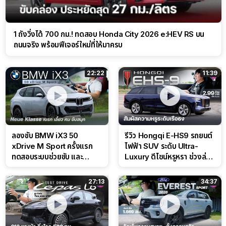
1 ถังวิ่งได้ 700 กม.! ทดสอบ Honda City 2026 e:HEV RS บน
ถนนจริง พร้อมฟีเจอร์ใหม่ที่ให้มาครบ
22:22
11:39
ลองขับ BMW iX3 50
รีวิว Hongqi E-HS9 รถยนต์
xDrive M Sport ครั้งแรก
ไฟฟ้า SUV ระดับ Ultra-
ทดสอบระบบช่วยขับ และ
Luxury ดีไซน์หรูหรา ช่วงล่าง
Performance แบบจัดเต็มใน
CDC นุ่มหนึบเหนือระดับ
สนาม
27:13
34:37