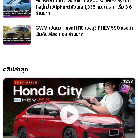
Huawei เปิดตัว Maextro V800 รถ MPV หรูขนาด
ใหญ่กว่า Alphard ขับไกล 1,335 กม. ในราคาเริ่ม 3.6
ล้านบาท
GWM เปิดตัว Haval H10 เอสยูวี PHEV 590 แรงม้า
เริ่มต้นเพียง 1.04 ล้านบาท
คลิปล่าสุด
33:38