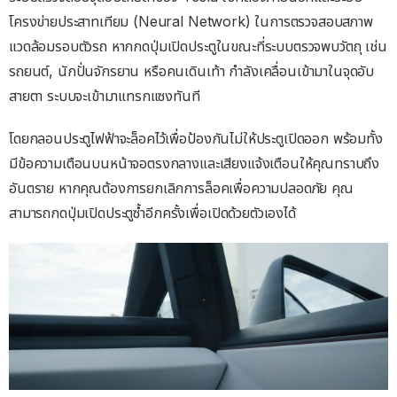
โครงข่ายประสาทเทียม (Neural Network) ในการตรวจสอบสภาพ
แวดล้อมรอบตัวรถ หากกดปุ่มเปิดประตูในขณะที่ระบบตรวจพบวัตถุ เช่น
รถยนต์, นักปั่นจักรยาน หรือคนเดินเท้า กำลังเคลื่อนเข้ามาในจุดอับ
สายตา ระบบจะเข้ามาแทรกแซงทันที
โดยกลอนประตูไฟฟ้าจะล็อคไว้เพื่อป้องกันไม่ให้ประตูเปิดออก พร้อมทั้ง
มีข้อความเตือนบนหน้าจอตรงกลางและเสียงแจ้งเตือนให้คุณทราบถึง
อันตราย หากคุณต้องการยกเลิกการล็อคเพื่อความปลอดภัย คุณ
สามารถกดปุ่มเปิดประตูซ้ำอีกครั้งเพื่อเปิดด้วยตัวเองได้