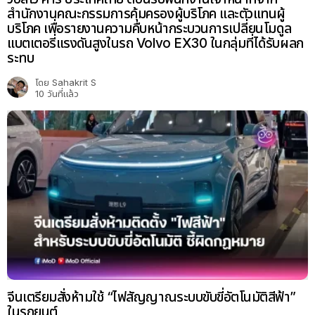
สำนักงานคณะกรรมการคุ้มครองผู้บริโภค และตัวแทนผู้
บริโภค เพื่อรายงานความคืบหน้ากระบวนการเปลี่ยนโมดูล
แบตเตอรี่แรงดันสูงในรถ Volvo EX30 ในกลุ่มที่ได้รับผลก
ระทบ
โดย
Sahakrit S
10 วันที่แล้ว
จีนเตรียมสั่งห้ามใช้ “ไฟสัญญาณระบบขับขี่อัตโนมัติสีฟ้า”
ในรถยนต์