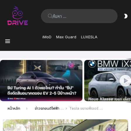
ค้นหา:
ส
ผิ
iMoD
Max Guard
LUXESLA
เมนู
เรื่อง
ล่าสุด
คุณอยู่ที่นี่:
หน้าหลัก
ข่าวรถยนต์ไฟฟ้า EV ล่าสุด
Tesla ขยายฟีเจอร์ แจ้งเตือนจุดอับสายตาขณะจอด ให้รถรุ่น Model Y, S และ X ได้ใช้กันแล้ว