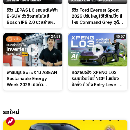
รีวิว LEPAS L6 รถยนต์ไฟฟ้า
รีวิว Ford Everest Sport
B-SUV ตัวตึงเทคโนโลยี
2026 ปรับใหญ่ใช้โซ่ไทม์มิ่ง สี
Bosch IPB 2.0 ช่วงล่างหนึบ
ใหม่ Command Grey ดุดัน
ลุ้นราคา 7 แสนต้น
สไตล์ครอบครัวสายลุย
24:51
45:57
พาชมบูธ Solis งาน ASEAN
ทดสอบจริง XPENG L03
Sustainable Energy
ระบบช่วยขับขี่ NGP ในเมือง
Week 2026 เปิดตัว
ปักกิ่ง ตัวตึง Entry Level ที่
แบตเตอรี่ IntelliHouse และ
ทำได้เกินตัว
EverCORE โซลูชัน ESS ครบ
วงจร
รถใหม่