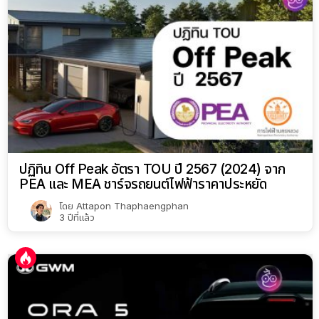
ปฏิทิน Off Peak อัตรา TOU ปี 2567 (2024) จาก
PEA และ MEA ชาร์จรถยนต์ไฟฟ้าราคาประหยัด
โดย
Attapon Thaphaengphan
3 ปีที่แล้ว