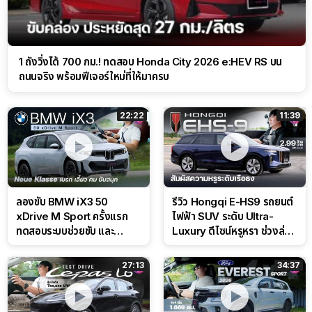
1 ถังวิ่งได้ 700 กม.! ทดสอบ Honda City 2026 e:HEV RS บน
ถนนจริง พร้อมฟีเจอร์ใหม่ที่ให้มาครบ
22:22
11:39
ลองขับ BMW iX3 50
รีวิว Hongqi E-HS9 รถยนต์
xDrive M Sport ครั้งแรก
ไฟฟ้า SUV ระดับ Ultra-
ทดสอบระบบช่วยขับ และ
Luxury ดีไซน์หรูหรา ช่วงล่าง
Performance แบบจัดเต็มใน
CDC นุ่มหนึบเหนือระดับ
สนาม
27:13
34:37