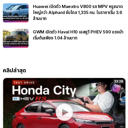
Huawei เปิดตัว Maextro V800 รถ MPV หรูขนาด
ใหญ่กว่า Alphard ขับไกล 1,335 กม. ในราคาเริ่ม 3.6
ล้านบาท
GWM เปิดตัว Haval H10 เอสยูวี PHEV 590 แรงม้า
เริ่มต้นเพียง 1.04 ล้านบาท
คลิปล่าสุด
33:38