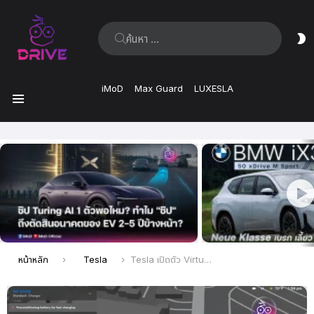
ค้นหา:
ส
ผิ
iMoD
Max Guard
LUXESLA
เมนู
เรื่อง
ล่าสุด
คุณอยู่ที่นี่:
หน้าหลัก
Tesla
Tesla เปิดตัว Virtual Queue ระบบคิวเสมือนที่สถานี Supercharger จองคิวชาร์จไฟผ่านมือถือ นำร่อง 5 แห่งก่อน