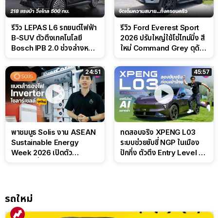
รีวิว LEPAS L6 รถยนต์ไฟฟ้า
รีวิว Ford Everest Sport
B-SUV ตัวตึงเทคโนโลยี
2026 ปรับใหญ่ใช้โซ่ไทม์มิ่ง สี
Bosch IPB 2.0 ช่วงล่างหนึบ
ใหม่ Command Grey ดุดัน
ลุ้นราคา 7 แสนต้น
สไตล์ครอบครัวสายลุย
24:51
45:57
พาชมบูธ Solis งาน ASEAN
ทดสอบจริง XPENG L03
Sustainable Energy
ระบบช่วยขับขี่ NGP ในเมือง
Week 2026 เปิดตัว
ปักกิ่ง ตัวตึง Entry Level ที่
แบตเตอรี่ IntelliHouse และ
ทำได้เกินตัว
EverCORE โซลูชัน ESS ครบ
วงจร
รถใหม่