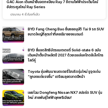
GAC Aion เดินหน้ายื่นจดทะเบียน Ray 7 ซีดานไฟฟ้าประเดิมไลน์
อัปตระกูลใหม่ Ray Series
ประมาณ 4 ชั่วโมงที่แล้ว
BYD Fang Cheng Bao ยื่นขออนุมัติ Tai 9 รถ SUV
ขนาดใหญ่ที่สุดเท่าที่เคยมีมาของแบรนด์
BYD ยื่นจดสิทธิบัตรแบตเตอรี่ Solid-state 6 ฉบับ
เดินหน้าตั้งเป้าผลิตปี 2027 ด้วยเซลล์แคโทดอิเล็กโทร
ไลต์คู่
Toyota ซุ่มพัฒนาแบตเตอรี่ไฮบริดรุ่นใหม่ ชูจุดเด่น
“ถูกลงแต่แรงขึ้น” เตรียมลุยตลาดปีหน้า
เผยโฉม Dongfeng Nissan NX7 สปอร์ต SUV รุ่น
ใหม่ สายพันธุ์ไฟฟ้าลุคพรีเมียม!