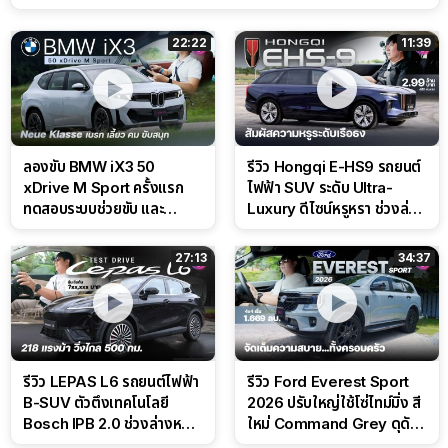
22:22
11:39
ลองขับ BMW iX3 50
รีวิว Hongqi E-HS9 รถยนต์
xDrive M Sport ครั้งแรก
ไฟฟ้า SUV ระดับ Ultra-
ทดสอบระบบช่วยขับ และ
Luxury ดีไซน์หรูหรา ช่วงล่าง
Performance แบบจัดเต็มใน
CDC นุ่มหนึบเหนือระดับ
สนาม
27:13
34:37
รีวิว LEPAS L6 รถยนต์ไฟฟ้า
รีวิว Ford Everest Sport
B-SUV ตัวตึงเทคโนโลยี
2026 ปรับใหญ่ใช้โซ่ไทม์มิ่ง สี
Bosch IPB 2.0 ช่วงล่างหนึบ
ใหม่ Command Grey ดุดัน
ลุ้นราคา 7 แสนต้น
สไตล์ครอบครัวสายลุย