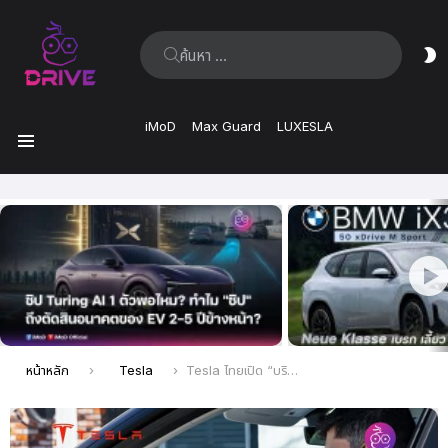
ค้นหา:
ส
ผิ
iMoD
Max Guard
LUXESLA
เมนู
เรื่อง
ล่าสุด
คุณอยู่ที่นี่:
หน้าหลัก
Tesla
Tesla ไทยเปิด “บริการเคลื่อนที่” ส่งช่างไปเช็คสภาพรถ บำรุงรักษารถ ถึงบ้าน!