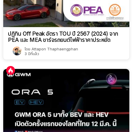
ปฏิทิน Off Peak อัตรา TOU ปี 2567 (2024) จาก
PEA และ MEA ชาร์จรถยนต์ไฟฟ้าราคาประหยัด
โดย
Attapon Thaphaengphan
3 ปีที่แล้ว