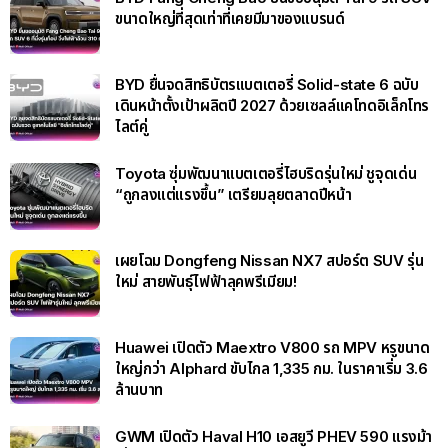
ขนาดใหญ่ที่สุดเท่าที่เคยมีมาของแบรนด์
BYD ยื่นจดสิทธิบัตรแบตเตอรี่ Solid-state 6 ฉบับ
เดินหน้าตั้งเป้าผลิตปี 2027 ด้วยเซลล์แคโทดอิเล็กโทร
ไลต์คู่
Toyota ซุ่มพัฒนาแบตเตอรี่ไฮบริดรุ่นใหม่ ชูจุดเด่น
“ถูกลงแต่แรงขึ้น” เตรียมลุยตลาดปีหน้า
เผยโฉม Dongfeng Nissan NX7 สปอร์ต SUV รุ่น
ใหม่ สายพันธุ์ไฟฟ้าลุคพรีเมียม!
Huawei เปิดตัว Maextro V800 รถ MPV หรูขนาด
ใหญ่กว่า Alphard ขับไกล 1,335 กม. ในราคาเริ่ม 3.6
ล้านบาท
GWM เปิดตัว Haval H10 เอสยูวี PHEV 590 แรงม้า