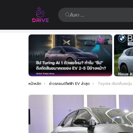
ค้นหา:
เรื่อง
ล่าสุด
คุณอยู่ที่นี่:
หน้าหลัก
ข่าวรถยนต์ไฟฟ้า EV ล่าสุด
Toyota เรียกคืนรถรุ่น bZ3 เก๋งซีดานไฟฟ้า 12,