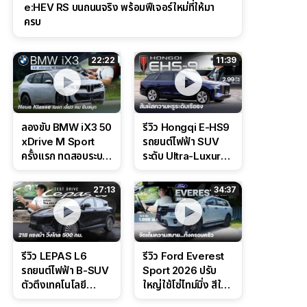
e:HEV RS บนถนนจริง พร้อมฟีเจอร์ใหม่ที่ให้มา
ครบ
22:22
11:39
ลองขับ BMW iX3 50
รีวิว Hongqi E-HS9
xDrive M Sport
รถยนต์ไฟฟ้า SUV
ครั้งแรก ทดสอบระบบ
ระดับ Ultra-Luxury
ช่วยขับ และ
ดีไซน์หรูหรา ช่วงล่าง
Performance แบบ
CDC นุ่มหนึบเหนือ
27:13
34:37
จัดเต็มในสนาม
ระดับ
รีวิว LEPAS L6
รีวิว Ford Everest
รถยนต์ไฟฟ้า B-SUV
Sport 2026 ปรับ
ตัวตึงเทคโนโลยี
ใหญ่ใช้โซ่ไทม์มิ่ง สีใหม่
Bosch IPB 2.0 ช่วง
Command Grey