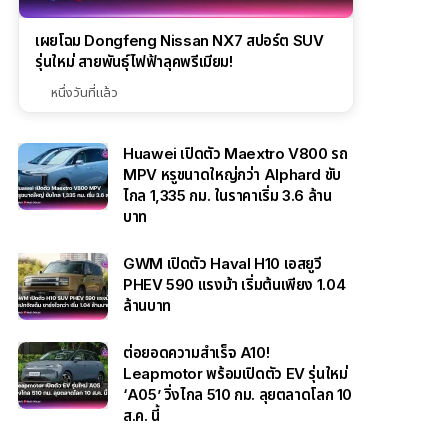
เผยโฉม Dongfeng Nissan NX7 สปอร์ต SUV
รุ่นใหม่ สายพันธุ์ไฟฟ้าลุคพรีเมียม!
หนึ่งวันที่แล้ว
Huawei เปิดตัว Maextro V800 รถ
MPV หรูขนาดใหญ่กว่า Alphard ขับ
ไกล 1,335 กม. ในราคาเริ่ม 3.6 ล้าน
บาท
GWM เปิดตัว Haval H10 เอสยูวี
PHEV 590 แรงม้า เริ่มต้นเพียง 1.04
ล้านบาท
ต่อยอดความสำเร็จ A10!
Leapmotor พร้อมเปิดตัว EV รุ่นใหม่
‘A05’ วิ่งไกล 510 กม. ลุยตลาดโลก 10
ส.ค. นี้