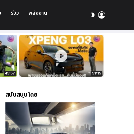
อ
รีวิว
พลังงาน
เข้า
สลับ
สู่
ผิว
ระบบ
45:57
51:15
สนับสนุนโดย