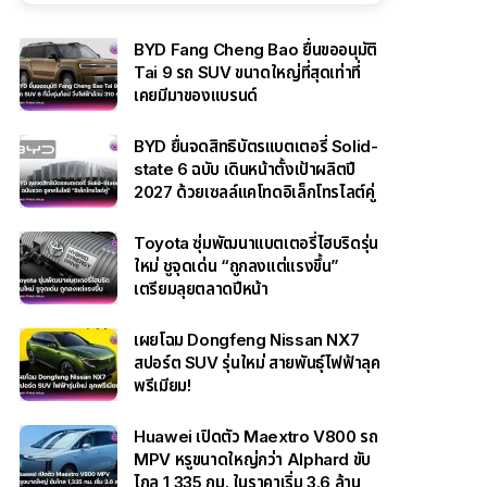
BYD Fang Cheng Bao ยื่นขออนุมัติ
Tai 9 รถ SUV ขนาดใหญ่ที่สุดเท่าที่
เคยมีมาของแบรนด์
BYD ยื่นจดสิทธิบัตรแบตเตอรี่ Solid-
state 6 ฉบับ เดินหน้าตั้งเป้าผลิตปี
2027 ด้วยเซลล์แคโทดอิเล็กโทรไลต์คู่
Toyota ซุ่มพัฒนาแบตเตอรี่ไฮบริดรุ่น
ใหม่ ชูจุดเด่น “ถูกลงแต่แรงขึ้น”
เตรียมลุยตลาดปีหน้า
เผยโฉม Dongfeng Nissan NX7
สปอร์ต SUV รุ่นใหม่ สายพันธุ์ไฟฟ้าลุค
พรีเมียม!
Huawei เปิดตัว Maextro V800 รถ
MPV หรูขนาดใหญ่กว่า Alphard ขับ
ไกล 1,335 กม. ในราคาเริ่ม 3.6 ล้าน