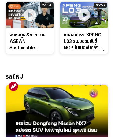
ล่างหนึบ ลุ้นราคา 7
ดุดันสไตล์ครอบครัว
24:51
45:57
แสนต้น
สายลุย
พาชมบูธ Solis งาน
ทดสอบจริง XPENG
ASEAN
L03 ระบบช่วยขับขี่
Sustainable
NGP ในเมืองปักกิ่ง
Energy Week
ตัวตึง Entry Level ที่
2026 เปิดตัว
ทำได้เกินตัว
แบตเตอรี่
IntelliHouse และ
รถใหม่
EverCORE โซลูชัน
ESS ครบวงจร