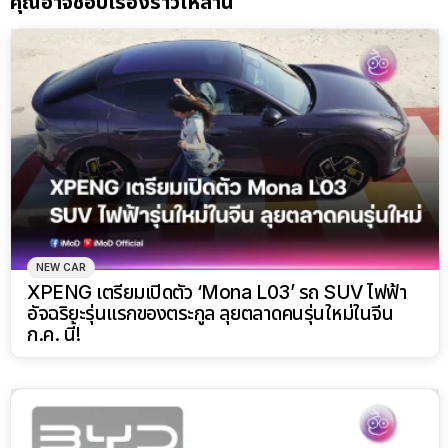
คุณอาจชอบเรื่องราวเหล่านี้
NEW CAR
XPENG เตรียมเปิดตัว ‘Mona L03’ รถ SUV ไฟฟ้า
อัจฉริยะรุ่นแรกของตระกูล ลุยตลาดคนรุ่นใหม่ในจีน
ก.ค. นี้!