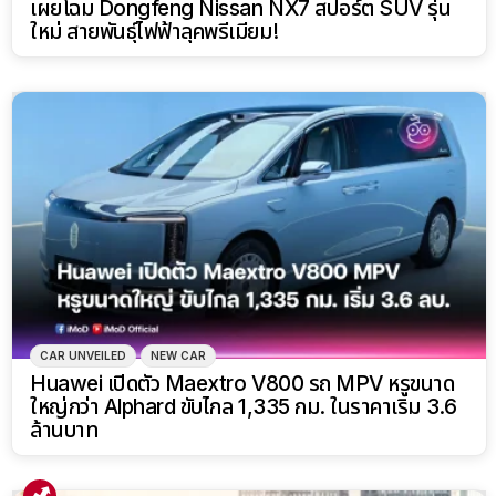
เผยโฉม Dongfeng Nissan NX7 สปอร์ต SUV รุ่น
ใหม่ สายพันธุ์ไฟฟ้าลุคพรีเมียม!
CAR UNVEILED
NEW CAR
Huawei เปิดตัว Maextro V800 รถ MPV หรูขนาด
ใหญ่กว่า Alphard ขับไกล 1,335 กม. ในราคาเริ่ม 3.6
ล้านบาท