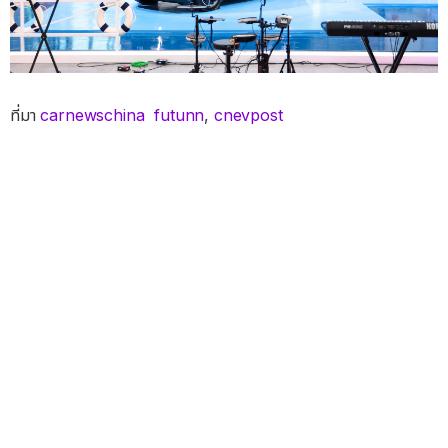
ที่มา
carnewschina
futunn
,
cnevpost