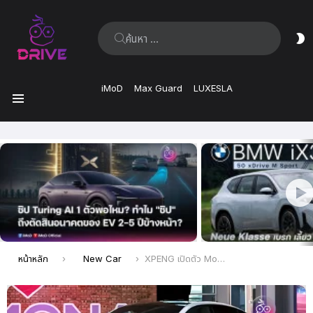
ค้นหา:
ส
ผิ
iMoD
Max Guard
LUXESLA
เมนู
เรื่อง
ล่าสุด
คุณอยู่ที่นี่:
หน้าหลัก
New Car
XPENG เปิดตัว Mona L03 SUV ใหม่ อัดแน่นด้วย AI ทรงพลัง พรีเซลล์ในจีน เริ่มต้น 7 แสนกว่าบาท