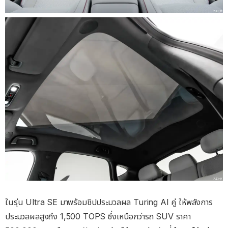
ในรุ่น Ultra SE มาพร้อมชิปประมวลผล Turing AI คู่ ให้พลังการ
ประมวลผลสูงถึง 1,500 TOPS ซึ่งเหนือกว่ารถ SUV ราคา