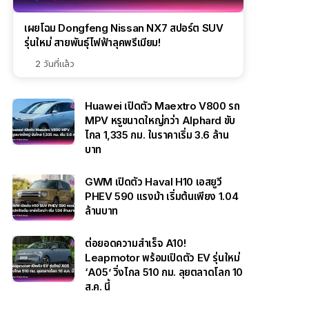
เผยโฉม Dongfeng Nissan NX7 สปอร์ต SUV
รุ่นใหม่ สายพันธุ์ไฟฟ้าลุคพรีเมียม!
2 วันที่แล้ว
Huawei เปิดตัว Maextro V800 รถ
MPV หรูขนาดใหญ่กว่า Alphard ขับ
ไกล 1,335 กม. ในราคาเริ่ม 3.6 ล้าน
บาท
GWM เปิดตัว Haval H10 เอสยูวี
PHEV 590 แรงม้า เริ่มต้นเพียง 1.04
ล้านบาท
ต่อยอดความสำเร็จ A10!
Leapmotor พร้อมเปิดตัว EV รุ่นใหม่
‘A05’ วิ่งไกล 510 กม. ลุยตลาดโลก 10
ส.ค. นี้