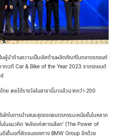
นผู้นำด้านความเป็
นเลิศด้านผลิตภัณฑ์ในตลาดรถยนต์
จากเวที
Car & Bike of the Year
202
3
จากรถยนต์
ad
ไทย เคยได้รางวัลในสาขานี้มาแล้วมากกว่า 200
ิษัทในการนำเสนอสุ
ดยอดยนตรกรรมเหนือชั้
นในหลาก
มั่นในแนวคิด
‘
พลังแห่งทางเลือก
’
(
The Power of
เป็นดีเอ็นเอที่ชัดเจนของทาง BMW Group อีกด้วย