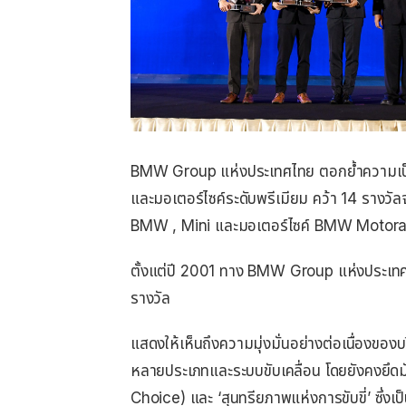
BMW Group แห่งประเทศไทย
ตอกย้ำความเป็
และมอเตอร์ไซค์ระดับพรีเมียม คว้า
14
รางวัล
BMW , Mini และมอเตอร์ไซค์ BMW Motor
ตั้งแต่ปี 2001 ทาง BMW Group แห่งประเทศ
รางวัล
แสดงให้เห็นถึง
ความมุ่งมั่นอย่างต่อเนื่
องของบร
หลายประเภทและระบบขั
บเคลื่อน โดยยังคงยึด
Choice)
และ
‘
สุนทรียภาพแห่งการขับขี่
’ ซึ่ง