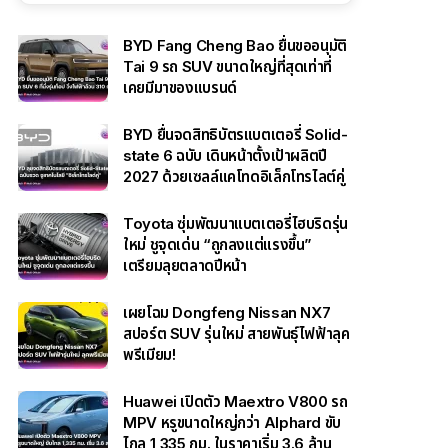
BYD Fang Cheng Bao ยื่นขออนุมัติ
Tai 9 รถ SUV ขนาดใหญ่ที่สุดเท่าที่
เคยมีมาของแบรนด์
BYD ยื่นจดสิทธิบัตรแบตเตอรี่ Solid-
state 6 ฉบับ เดินหน้าตั้งเป้าผลิตปี
2027 ด้วยเซลล์แคโทดอิเล็กโทรไลต์คู่
Toyota ซุ่มพัฒนาแบตเตอรี่ไฮบริดรุ่น
ใหม่ ชูจุดเด่น “ถูกลงแต่แรงขึ้น”
เตรียมลุยตลาดปีหน้า
เผยโฉม Dongfeng Nissan NX7
สปอร์ต SUV รุ่นใหม่ สายพันธุ์ไฟฟ้าลุค
พรีเมียม!
Huawei เปิดตัว Maextro V800 รถ
MPV หรูขนาดใหญ่กว่า Alphard ขับ
ไกล 1,335 กม. ในราคาเริ่ม 3.6 ล้าน