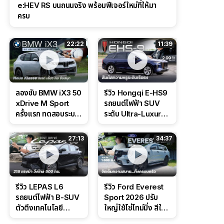
e:HEV RS บนถนนจริง พร้อมฟีเจอร์ใหม่ที่ให้มา
ครบ
22:22
11:39
ลองขับ BMW iX3 50
รีวิว Hongqi E-HS9
xDrive M Sport
รถยนต์ไฟฟ้า SUV
ครั้งแรก ทดสอบระบบ
ระดับ Ultra-Luxury
ช่วยขับ และ
ดีไซน์หรูหรา ช่วงล่าง
Performance แบบ
CDC นุ่มหนึบเหนือ
27:13
34:37
จัดเต็มในสนาม
ระดับ
รีวิว LEPAS L6
รีวิว Ford Everest
รถยนต์ไฟฟ้า B-SUV
Sport 2026 ปรับ
ตัวตึงเทคโนโลยี
ใหญ่ใช้โซ่ไทม์มิ่ง สีใหม่
Bosch IPB 2.0 ช่วง
Command Grey