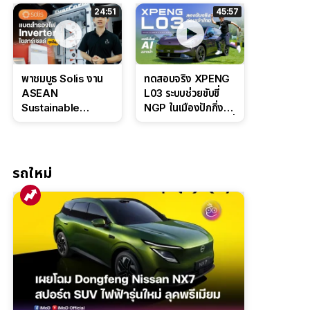
ล่างหนึบ ลุ้นราคา 7
ดุดันสไตล์ครอบครัว
24:51
45:57
แสนต้น
สายลุย
พาชมบูธ Solis งาน
ทดสอบจริง XPENG
ASEAN
L03 ระบบช่วยขับขี่
Sustainable
NGP ในเมืองปักกิ่ง
Energy Week
ตัวตึง Entry Level ที่
2026 เปิดตัว
ทำได้เกินตัว
แบตเตอรี่
IntelliHouse และ
รถใหม่
EverCORE โซลูชัน
ESS ครบวงจร