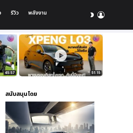
อ
รีวิว
พลังงาน
เข้า
สลับ
สู่
ผิว
ระบบ
45:57
51:15
สนับสนุนโดย