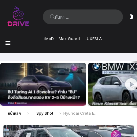
ค้นหา:
ส
ผิ
iMoD
Max Guard
LUXESLA
เมนู
เรื่อง
ล่าสุด
คุณอยู่ที่นี่:
หน้าหลัก
Spy Shot
Hyundai Creta EV ถูกพบจอดชาร์จอยู่ที่เกาหลี