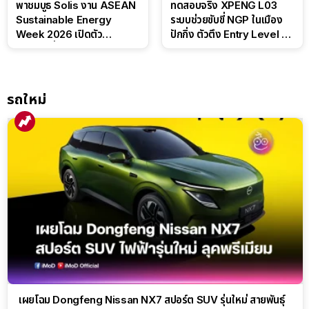
พาชมบูธ Solis งาน ASEAN
ทดสอบจริง XPENG L03
Sustainable Energy
ระบบช่วยขับขี่ NGP ในเมือง
Week 2026 เปิดตัว
ปักกิ่ง ตัวตึง Entry Level ที่
แบตเตอรี่ IntelliHouse และ
ทำได้เกินตัว
EverCORE โซลูชัน ESS ครบ
วงจร
รถใหม่
เผยโฉม Dongfeng Nissan NX7 สปอร์ต SUV รุ่นใหม่ สายพันธุ์