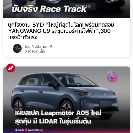
บุกโรงงาน BYD ที่ใหญ่ที่สุดในโลก! พร้อมทดสอบ
YANGWANG U9 รถซุปเปอร์คาร์ไฟฟ้า 1,300
แรงม้าตัวแรง
โดย
Nuttanon P.
6 เดือนที่แล้ว