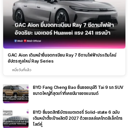
GAC Aion เดินหน้ายื่นจดทะเบียน Ray 7 ซีดานไฟฟ้าประเดิมไลน์
อัปตระกูลใหม่ Ray Series
หนึ่งวันที่แล้ว
BYD Fang Cheng Bao ยื่นขออนุมัติ Tai 9 รถ SUV
ขนาดใหญ่ที่สุดเท่าที่เคยมีมาของแบรนด์
BYD ยื่นจดสิทธิบัตรแบตเตอรี่ Solid-state 6 ฉบับ
เดินหน้าตั้งเป้าผลิตปี 2027 ด้วยเซลล์แคโทดอิเล็กโทร
ไลต์คู่