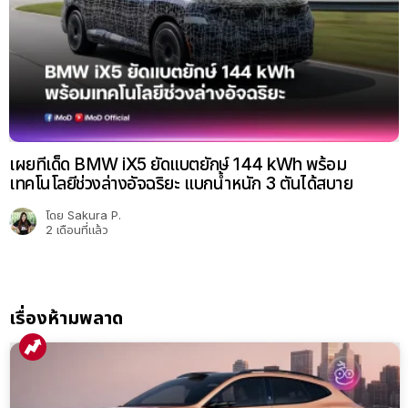
เผยทีเด็ด BMW iX5 ยัดแบตยักษ์ 144 kWh พร้อม
เทคโนโลยีช่วงล่างอัจฉริยะ แบกน้ำหนัก 3 ตันได้สบาย
โดย
Sakura P.
2 เดือนที่แล้ว
เรื่องห้ามพลาด