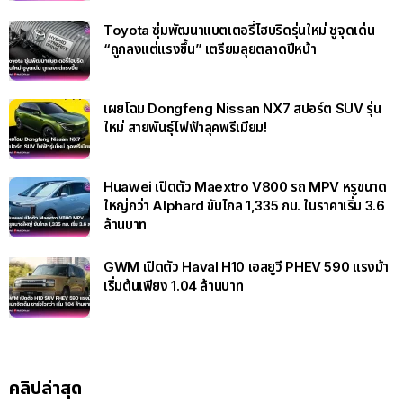
Toyota ซุ่มพัฒนาแบตเตอรี่ไฮบริดรุ่นใหม่ ชูจุดเด่น
“ถูกลงแต่แรงขึ้น” เตรียมลุยตลาดปีหน้า
เผยโฉม Dongfeng Nissan NX7 สปอร์ต SUV รุ่น
ใหม่ สายพันธุ์ไฟฟ้าลุคพรีเมียม!
Huawei เปิดตัว Maextro V800 รถ MPV หรูขนาด
ใหญ่กว่า Alphard ขับไกล 1,335 กม. ในราคาเริ่ม 3.6
ล้านบาท
GWM เปิดตัว Haval H10 เอสยูวี PHEV 590 แรงม้า
เริ่มต้นเพียง 1.04 ล้านบาท
คลิปล่าสุด