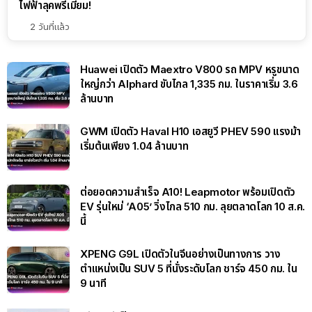
ไฟฟ้าลุคพรีเมียม!
2 วันที่แล้ว
Huawei เปิดตัว Maextro V800 รถ MPV หรูขนาด
ใหญ่กว่า Alphard ขับไกล 1,335 กม. ในราคาเริ่ม 3.6
ล้านบาท
GWM เปิดตัว Haval H10 เอสยูวี PHEV 590 แรงม้า
เริ่มต้นเพียง 1.04 ล้านบาท
ต่อยอดความสำเร็จ A10! Leapmotor พร้อมเปิดตัว
EV รุ่นใหม่ ‘A05’ วิ่งไกล 510 กม. ลุยตลาดโลก 10 ส.ค.
นี้
XPENG G9L เปิดตัวในจีนอย่างเป็นทางการ วาง
ตำแหน่งเป็น SUV 5 ที่นั่งระดับโลก ชาร์จ 450 กม. ใน
9 นาที