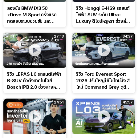
ลองขับ BMW iX3 50
รีวิว Hongqi E-HS9 รถยนต์
xDrive M Sport ครั้งแรก
ไฟฟ้า SUV ระดับ Ultra-
ทดสอบระบบช่วยขับ และ
Luxury ดีไซน์หรูหรา ช่วงล่าง
Performance แบบจัดเต็มใน
CDC นุ่มหนึบเหนือระดับ
สนาม
27:13
34:37
รีวิว LEPAS L6 รถยนต์ไฟฟ้า
รีวิว Ford Everest Sport
B-SUV ตัวตึงเทคโนโลยี
2026 ปรับใหญ่ใช้โซ่ไทม์มิ่ง สี
Bosch IPB 2.0 ช่วงล่างหนึบ
ใหม่ Command Grey ดุดัน
ลุ้นราคา 7 แสนต้น
สไตล์ครอบครัวสายลุย
24:51
45:57