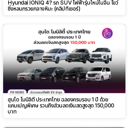
Hyundai IONIQ 4? รถ SUV ไฟฟ้ารุ่นใหม่ในจีน โชว์
ซิ่งหลบกรวยกลางหิมะ (คลิปทีเซอร์)
PR NEWS
ข่าวรถยนต์ไฟฟ้า EV ล่าสุด
ฮุนได โมบิลิตี้ ประเทศไทย ฉลองครบรอบ 1 ปี ด้วย
แคมเปญพิเศษ รวมถึงส่วนลดเงินสดสูงสุด 150,000
บาท