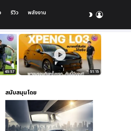
อ
รีวิว
พลังงาน
เข้า
สลับ
สู่
ผิว
ระบบ
45:57
51:15
สนับสนุนโดย