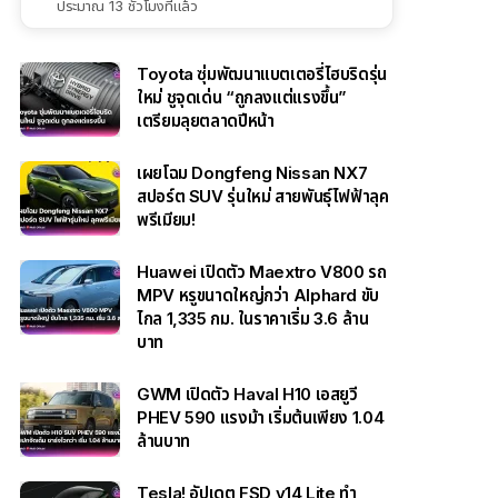
ประมาณ 13 ชั่วโมงที่แล้ว
Toyota ซุ่มพัฒนาแบตเตอรี่ไฮบริดรุ่น
ใหม่ ชูจุดเด่น “ถูกลงแต่แรงขึ้น”
เตรียมลุยตลาดปีหน้า
เผยโฉม Dongfeng Nissan NX7
สปอร์ต SUV รุ่นใหม่ สายพันธุ์ไฟฟ้าลุค
พรีเมียม!
Huawei เปิดตัว Maextro V800 รถ
MPV หรูขนาดใหญ่กว่า Alphard ขับ
ไกล 1,335 กม. ในราคาเริ่ม 3.6 ล้าน
บาท
GWM เปิดตัว Haval H10 เอสยูวี
PHEV 590 แรงม้า เริ่มต้นเพียง 1.04
ล้านบาท
Tesla! อัปเดต FSD v14 Lite ทำ