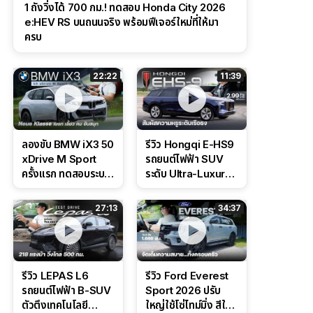
1 ถังวิ่งได้ 700 กม.! ทดสอบ Honda City 2026
e:HEV RS บนถนนจริง พร้อมฟีเจอร์ใหม่ที่ให้มา
ครบ
22:22
11:39
ลองขับ BMW iX3 50
รีวิว Hongqi E-HS9
xDrive M Sport
รถยนต์ไฟฟ้า SUV
ครั้งแรก ทดสอบระบบ
ระดับ Ultra-Luxury
ช่วยขับ และ
ดีไซน์หรูหรา ช่วงล่าง
Performance แบบ
CDC นุ่มหนึบเหนือ
27:13
34:37
จัดเต็มในสนาม
ระดับ
รีวิว LEPAS L6
รีวิว Ford Everest
รถยนต์ไฟฟ้า B-SUV
Sport 2026 ปรับ
ตัวตึงเทคโนโลยี
ใหญ่ใช้โซ่ไทม์มิ่ง สีใหม่