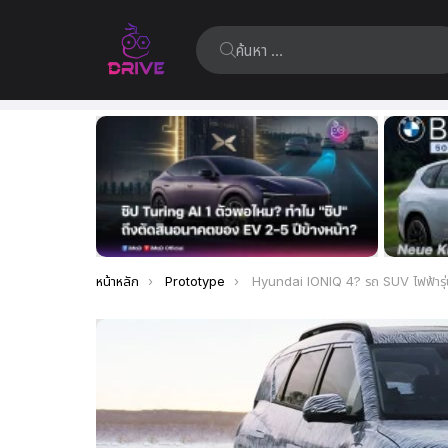
ค้นหา:
เรื่อง
ล่าสุด
คุณอยู่ที่นี่:
หน้าหลัก
Prototype
Hyundai IONIQ 4? รถ SUV ไฟฟ้ารุ่นใหม่ในจีน โชว์ซิ่งหลบกรวยกลางหิมะ (