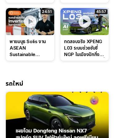
Bosch IPB 2.0 ช่วง
Command Grey
ล่างหนึบ ลุ้นราคา 7
ดุดันสไตล์ครอบครัว
24:51
45:57
แสนต้น
สายลุย
พาชมบูธ Solis งาน
ทดสอบจริง XPENG
ASEAN
L03 ระบบช่วยขับขี่
Sustainable
NGP ในเมืองปักกิ่ง
Energy Week
ตัวตึง Entry Level ที่
2026 เปิดตัว
ทำได้เกินตัว
แบตเตอรี่
IntelliHouse และ
รถใหม่
EverCORE โซลูชัน
ESS ครบวงจร