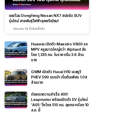
เผยโฉม Dongfeng Nissan NX7 สปอร์ต SUV
รุ่นใหม่ สายพันธุ์ไฟฟ้าลุคพรีเมียม!
ประมาณ 14 ชั่วโมงที่แล้ว
Huawei เปิดตัว Maextro V800 รถ
MPV หรูขนาดใหญ่กว่า Alphard ขับ
ไกล 1,335 กม. ในราคาเริ่ม 3.6 ล้าน
บาท
GWM เปิดตัว Haval H10 เอสยูวี
PHEV 590 แรงม้า เริ่มต้นเพียง 1.04
ล้านบาท
ต่อยอดความสำเร็จ A10!
Leapmotor พร้อมเปิดตัว EV รุ่นใหม่
‘A05’ วิ่งไกล 510 กม. ลุยตลาดโลก 10
ส.ค. นี้