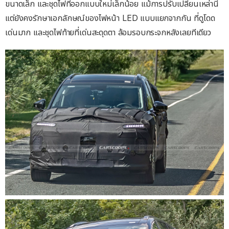
ขนาดเล็ก และชุดไฟที่ออกแบบใหม่เล็กน้อย แม้การปรับเปลี่ยนเหล่านี้
แต่ยังคงรักษาเอกลักษณ์ของไฟหน้า LED แบบแยกจากกัน ที่ดูโดด
เด่นมาก และชุดไฟท้ายที่เด่นสะดุดตา ล้อมรอบกระจกหลังเลยทีเดียว