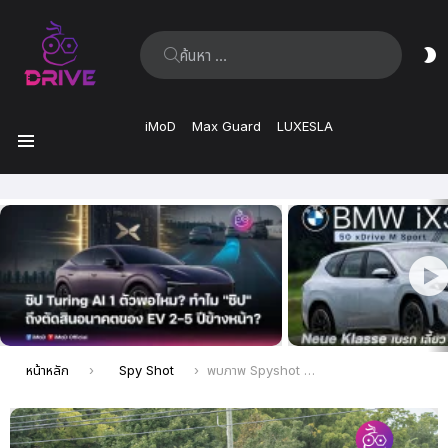
ค้นหา:
ส
ผิ
iMoD
Max Guard
LUXESLA
เมนู
เรื่อง
ล่าสุด
คุณอยู่ที่นี่:
หน้าหลัก
Spy Shot
พบภาพ Spyshot Hyundai IONIQ 7 ช่วงสุดท้ายก่อนผลิตจำหน่ายจริง เผยให้เห็นรายละเอียดภายนอกและภายในมากขึ้น คาดว่าอาจเปิดตัวในเดือนพฤศจิกายน 2024 นี้