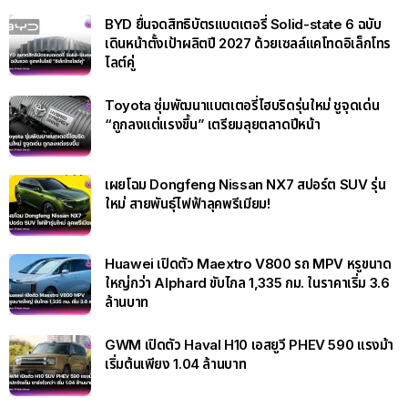
BYD ยื่นจดสิทธิบัตรแบตเตอรี่ Solid-state 6 ฉบับ
เดินหน้าตั้งเป้าผลิตปี 2027 ด้วยเซลล์แคโทดอิเล็กโทร
ไลต์คู่
Toyota ซุ่มพัฒนาแบตเตอรี่ไฮบริดรุ่นใหม่ ชูจุดเด่น
“ถูกลงแต่แรงขึ้น” เตรียมลุยตลาดปีหน้า
เผยโฉม Dongfeng Nissan NX7 สปอร์ต SUV รุ่น
ใหม่ สายพันธุ์ไฟฟ้าลุคพรีเมียม!
Huawei เปิดตัว Maextro V800 รถ MPV หรูขนาด
ใหญ่กว่า Alphard ขับไกล 1,335 กม. ในราคาเริ่ม 3.6
ล้านบาท
GWM เปิดตัว Haval H10 เอสยูวี PHEV 590 แรงม้า
เริ่มต้นเพียง 1.04 ล้านบาท