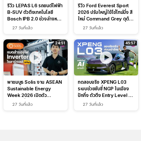
รีวิว LEPAS L6 รถยนต์ไฟฟ้า
รีวิว Ford Everest Sport
B-SUV ตัวตึงเทคโนโลยี
2026 ปรับใหญ่ใช้โซ่ไทม์มิ่ง สี
Bosch IPB 2.0 ช่วงล่างหนึบ
ใหม่ Command Grey ดุดัน
ลุ้นราคา 7 แสนต้น
สไตล์ครอบครัวสายลุย
27 วันที่แล้ว
27 วันที่แล้ว
24:51
45:57
พาชมบูธ Solis งาน ASEAN
ทดสอบจริง XPENG L03
Sustainable Energy
ระบบช่วยขับขี่ NGP ในเมือง
Week 2026 เปิดตัว
ปักกิ่ง ตัวตึง Entry Level ที่
แบตเตอรี่ IntelliHouse และ
ทำได้เกินตัว
27 วันที่แล้ว
27 วันที่แล้ว
EverCORE โซลูชัน ESS ครบ
วงจร