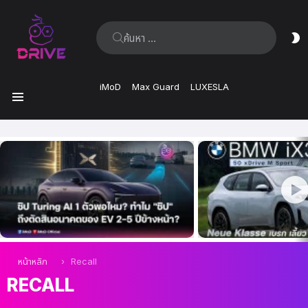
ค้นหา:
ส
ผิ
iMoD
Max Guard
LUXESLA
เมนู
เรื่อง
ล่าสุด
คุณอยู่ที่นี่:
หน้าหลัก
Recall
RECALL