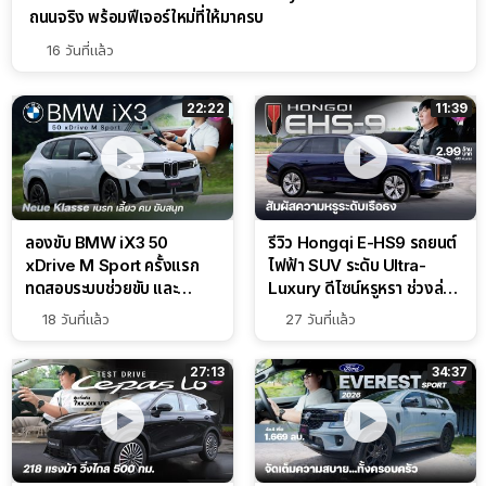
ถนนจริง พร้อมฟีเจอร์ใหม่ที่ให้มาครบ
16 วันที่แล้ว
22:22
11:39
ลองขับ BMW iX3 50
รีวิว Hongqi E-HS9 รถยนต์
xDrive M Sport ครั้งแรก
ไฟฟ้า SUV ระดับ Ultra-
ทดสอบระบบช่วยขับ และ
Luxury ดีไซน์หรูหรา ช่วงล่าง
Performance แบบจัดเต็มใน
CDC นุ่มหนึบเหนือระดับ
18 วันที่แล้ว
27 วันที่แล้ว
สนาม
27:13
34:37