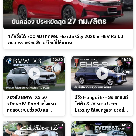
1 ถังวิ่งได้ 700 กม.! ทดสอบ Honda City 2026 e:HEV RS บน
ถนนจริง พร้อมฟีเจอร์ใหม่ที่ให้มาครบ
22:22
11:39
ลองขับ BMW iX3 50
รีวิว Hongqi E-HS9 รถยนต์
xDrive M Sport ครั้งแรก
ไฟฟ้า SUV ระดับ Ultra-
ทดสอบระบบช่วยขับ และ
Luxury ดีไซน์หรูหรา ช่วงล่าง
Performance แบบจัดเต็มใน
CDC นุ่มหนึบเหนือระดับ
สนาม
27:13
34:37