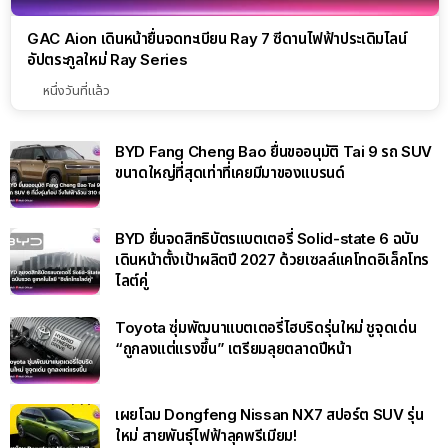
GAC Aion เดินหน้ายื่นจดทะเบียน Ray 7 ซีดานไฟฟ้าประเดิมไลน์
อัปตระกูลใหม่ Ray Series
หนึ่งวันที่แล้ว
BYD Fang Cheng Bao ยื่นขออนุมัติ Tai 9 รถ SUV
ขนาดใหญ่ที่สุดเท่าที่เคยมีมาของแบรนด์
BYD ยื่นจดสิทธิบัตรแบตเตอรี่ Solid-state 6 ฉบับ
เดินหน้าตั้งเป้าผลิตปี 2027 ด้วยเซลล์แคโทดอิเล็กโทร
ไลต์คู่
Toyota ซุ่มพัฒนาแบตเตอรี่ไฮบริดรุ่นใหม่ ชูจุดเด่น
“ถูกลงแต่แรงขึ้น” เตรียมลุยตลาดปีหน้า
เผยโฉม Dongfeng Nissan NX7 สปอร์ต SUV รุ่น
ใหม่ สายพันธุ์ไฟฟ้าลุคพรีเมียม!