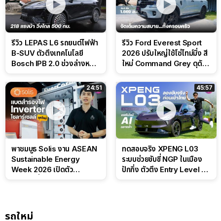
รีวิว LEPAS L6 รถยนต์ไฟฟ้า
รีวิว Ford Everest Sport
B-SUV ตัวตึงเทคโนโลยี
2026 ปรับใหญ่ใช้โซ่ไทม์มิ่ง สี
Bosch IPB 2.0 ช่วงล่างหนึบ
ใหม่ Command Grey ดุดัน
ลุ้นราคา 7 แสนต้น
สไตล์ครอบครัวสายลุย
24:51
45:57
พาชมบูธ Solis งาน ASEAN
ทดสอบจริง XPENG L03
Sustainable Energy
ระบบช่วยขับขี่ NGP ในเมือง
Week 2026 เปิดตัว
ปักกิ่ง ตัวตึง Entry Level ที่
แบตเตอรี่ IntelliHouse และ
ทำได้เกินตัว
EverCORE โซลูชัน ESS ครบ
วงจร
รถใหม่