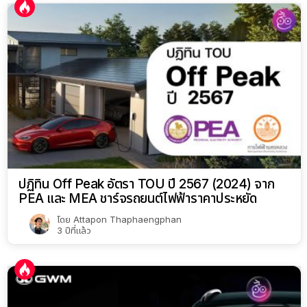
ปฏิทิน Off Peak อัตรา TOU ปี 2567 (2024) จาก
PEA และ MEA ชาร์จรถยนต์ไฟฟ้าราคาประหยัด
โดย
Attapon Thaphaengphan
3 ปีที่แล้ว