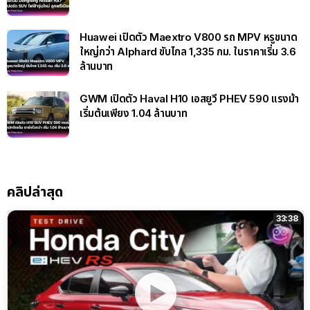
Huawei เปิดตัว Maextro V800 รถ MPV หรูขนาด
ใหญ่กว่า Alphard ขับไกล 1,335 กม. ในราคาเริ่ม 3.6
ล้านบาท
GWM เปิดตัว Haval H10 เอสยูวี PHEV 590 แรงม้า
เริ่มต้นเพียง 1.04 ล้านบาท
คลิปล่าสุด
33:38