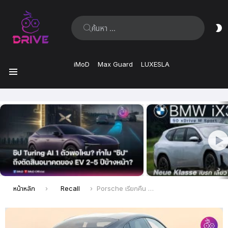
ค้นหา:
ส
ผิ
iMoD
Max Guard
LUXESLA
เมนู
เรื่อง
ล่าสุด
คุณอยู่ที่นี่:
หน้าหลัก
Recall
Porsche เรียกคืน Taycan 27,000 คัน (เฉพาะที่สหรัฐฯ) เนื่องจากแบตเตอรี่อาจจะเกิดการลัดวงจรได้