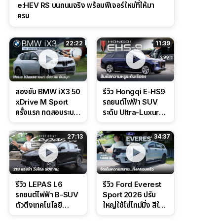
e:HEV RS บนถนนจริง พร้อมฟีเจอร์ใหม่ที่ให้มา
ครบ
22:22
11:39
ลองขับ BMW iX3 50
รีวิว Hongqi E-HS9
xDrive M Sport
รถยนต์ไฟฟ้า SUV
ครั้งแรก ทดสอบระบบ
ระดับ Ultra-Luxury
ช่วยขับ และ
ดีไซน์หรูหรา ช่วงล่าง
Performance แบบ
CDC นุ่มหนึบเหนือ
27:13
34:37
จัดเต็มในสนาม
ระดับ
รีวิว LEPAS L6
รีวิว Ford Everest
รถยนต์ไฟฟ้า B-SUV
Sport 2026 ปรับ
ตัวตึงเทคโนโลยี
ใหญ่ใช้โซ่ไทม์มิ่ง สีใหม่
Bosch IPB 2.0 ช่วง
Command Grey