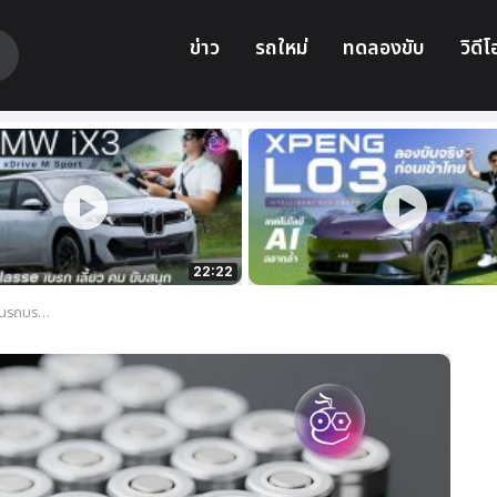
ข่าว
รถใหม่
ทดลองขับ
วิดีโ
22:22
์จไวใน 11 นาที