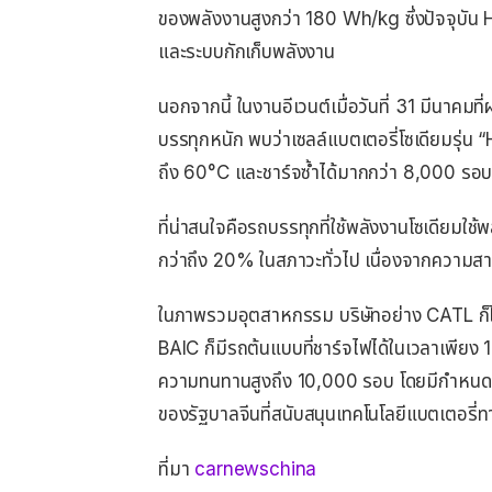
ของพลังงานสูงกว่า 180 Wh/kg ซึ่งปัจจุบัน 
และระบบกักเก็บพลังงาน
นอกจากนี้ ในงานอีเวนต์เมื่อวันที่ 31 มีนาค
บรรทุกหนัก พบว่าเซลล์แบตเตอรี่โซเดียมรุ่น
ถึง 60°C และชาร์จซ้ำได้มากกว่า 8,000 รอ
ที่น่าสนใจคือรถบรรทุกที่ใช้พลังงานโซเดียมใช
กว่าถึง 20% ในสภาวะทั่วไป เนื่องจากความส
ในภาพรวมอุตสาหกรรม บริษัทอย่าง CATL ก็ได
BAIC ก็มีรถต้นแบบที่ชาร์จไฟได้ในเวลาเพียง 
ความทนทานสูงถึง 10,000 รอบ โดยมีกำหนดก
ของรัฐบาลจีนที่สนับสนุนเทคโนโลยีแบตเตอรี่ทา
ที่มา
carnewschina