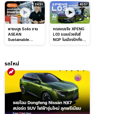
ล่างหนึบ ลุ้นราคา 7
ดุดันสไตล์ครอบครัว
24:51
45:57
แสนต้น
สายลุย
พาชมบูธ Solis งาน
ทดสอบจริง XPENG
ASEAN
L03 ระบบช่วยขับขี่
Sustainable
NGP ในเมืองปักกิ่ง
Energy Week
ตัวตึง Entry Level ที่
2026 เปิดตัว
ทำได้เกินตัว
แบตเตอรี่
IntelliHouse และ
รถใหม่
EverCORE โซลูชัน
ESS ครบวงจร