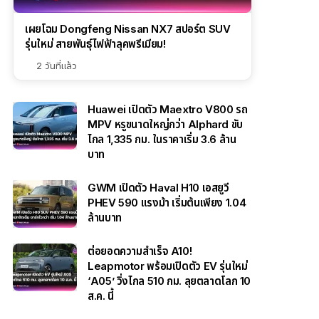
เผยโฉม Dongfeng Nissan NX7 สปอร์ต SUV
รุ่นใหม่ สายพันธุ์ไฟฟ้าลุคพรีเมียม!
2 วันที่แล้ว
Huawei เปิดตัว Maextro V800 รถ
MPV หรูขนาดใหญ่กว่า Alphard ขับ
ไกล 1,335 กม. ในราคาเริ่ม 3.6 ล้าน
บาท
GWM เปิดตัว Haval H10 เอสยูวี
PHEV 590 แรงม้า เริ่มต้นเพียง 1.04
ล้านบาท
ต่อยอดความสำเร็จ A10!
Leapmotor พร้อมเปิดตัว EV รุ่นใหม่
‘A05’ วิ่งไกล 510 กม. ลุยตลาดโลก 10
ส.ค. นี้