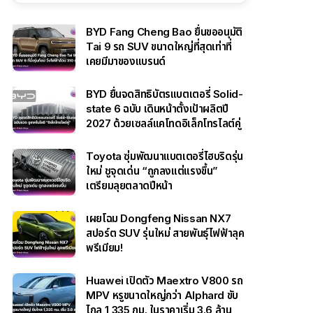
BYD Fang Cheng Bao ยื่นขออนุมัติ
Tai 9 รถ SUV ขนาดใหญ่ที่สุดเท่าที่
เคยมีมาของแบรนด์
BYD ยื่นจดสิทธิบัตรแบตเตอรี่ Solid-
state 6 ฉบับ เดินหน้าตั้งเป้าผลิตปี
2027 ด้วยเซลล์แคโทดอิเล็กโทรไลต์คู่
Toyota ซุ่มพัฒนาแบตเตอรี่ไฮบริดรุ่น
ใหม่ ชูจุดเด่น “ถูกลงแต่แรงขึ้น”
เตรียมลุยตลาดปีหน้า
เผยโฉม Dongfeng Nissan NX7
สปอร์ต SUV รุ่นใหม่ สายพันธุ์ไฟฟ้าลุค
พรีเมียม!
Huawei เปิดตัว Maextro V800 รถ
MPV หรูขนาดใหญ่กว่า Alphard ขับ
ไกล 1,335 กม. ในราคาเริ่ม 3.6 ล้าน