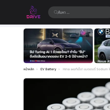
ค้นหา:
เรื่อง
ล่าสุด
คุณอยู่ที่นี่:
หน้าหลัก
EV Battery
Hina เผยทีเด็ด! แบตเตอรี่ Sodium ในรถบรรทุกหนัก ประหยัดกว่า วิ่งไกลกว่า และชาร