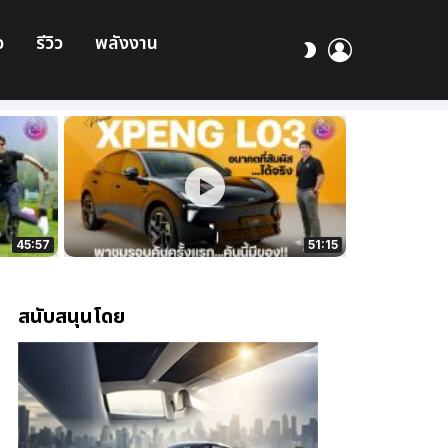
อ
รีวิว
พลังงาน
เข้า
สลับ
สู่
ผิว
ระบบ
45:57
51:15
สนับสนุนโดย