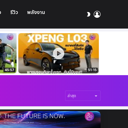
อ
รีวิว
พลังงาน
เข้า
สลับ
สู่
ผิว
ระบบ
45:57
51:15